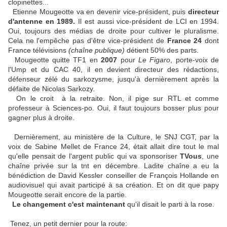
clopinettes...
Etienne Mougeotte va en devenir vice-président, puis
directeur
d'antenne en 1989.
Il est aussi vice-président de LCI en 1994.
Oui, toujours des médias de droite pour cultiver le pluralisme.
Cela ne l'empêche pas d'être vice-président de
France 24
dont
France télévisions
(chaîne publique)
détient 50% des parts.
Mougeotte quitte TF1 en
2007
pour
Le Figaro
, porte-voix de
l'Ump et du CAC 40, il en devient directeur des rédactions,
défenseur zélé du sarkozysme, jusqu'à dernièrement après la
défaite de Nicolas Sarkozy.
On le croit à la retraite. Non, il pige sur RTL et comme
professeur à Sciences-po. Oui, il faut toujours bosser plus pour
gagner plus à droite.
Dernièrement, au ministère de la Culture, le SNJ CGT, par la
voix de Sabine Mellet de France 24, était allait dire tout le mal
qu'elle pensait de l'argent public qui va sponsoriser
TVous
, une
chaîne privée sur la tnt en décembre. Ladite chaîne a eu la
bénédiction de David Kessler conseiller de François Hollande en
audiovisuel qui avait participé à sa création. Et on dit que papy
Mougeotte serait encore de la partie.
Le changement c'est maintenant
qu'il disait le parti à la rose.
Tenez, un petit dernier pour la route: