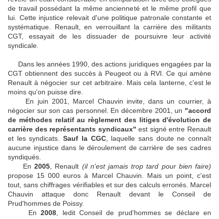
de travail possédant la même ancienneté et le même profil que
lui. Cette injustice relevait d'une politique patronale constante et
systématique. Renault, en verrouillant la carrière des militants
CGT, essayait de les dissuader de poursuivre leur activité
syndicale.
Dans les années 1990, des actions juridiques engagées par la
CGT obtiennent des succès à Peugeot ou à RVI. Ce qui amène
Renault à négocier sur cet arbitraire. Mais cela lanterne, c'est le
moins qu'on puisse dire.
En juin 2001, Marcel Chauvin invite, dans un courrier, à
négocier sur son cas personnel. En décembre 2001, un
"accord
de méthodes relatif au règlement des litiges d'évolution de
carrière des représentants syndicaux"
est signé entre Renault
et les syndicats.
Sauf la CGC
, laquelle sans doute ne connaît
aucune injustice dans le déroulement de carrière de ses cadres
syndiqués.
En
2005
, Renault
(il n'est jamais trop tard pour bien faire)
propose 15 000 euros à Marcel Chauvin. Mais un point, c'est
tout, sans chiffrages vérifiables et sur des calculs erronés. Marcel
Chauvin attaque donc Renault devant le Conseil de
Prud'hommes de Poissy.
En
2008
, ledit Conseil de prud'hommes se déclare en