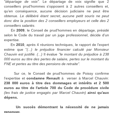
"départage de voix".
Le départage de voix signifie que 2
conseillers prud'hommes s'opposent à 2 autres conseillers et,
qu'en conséquence, aucune décision judiciaire ne peut être
obtenue.
Le délibéré étant secret, aucune petit souris ne peut
donc dire la position des 2 conseillers employeurs et celle des 2
conseillers salariés
.
En
2009
, le Conseil de prud'hommes en départage, présidé
selon le Code du travail par un juge professionnel, décide d'un
expertise.
En
2010
, après 4 réunions techniques, le rapport de l'expert
estime que "
(...) le préjudice financier calculé par Monsieur
Chauvin est justifié. (...)
Il évalue
"le montant du préjudice à 238
000 euros au titre des pertes de salaire, pertes sur le montant du
FNE et pertes au titre des pensions de retraite".
Sur ce, le Conseil de prud'hommes de Poissy confirme
l'expertise et
condamne Renault
à verser à Marcel Chauvin:
238 000 euros à titre des dommages et intérêts et 2 500
euros au titre de l'article 700 du Code de procédure civile
(les frais de justice engagés par Marcel Chauvin)
ainsi qu'aux
dépens.
Un succès démontrant la nécessité de ne jamais
renoncer.