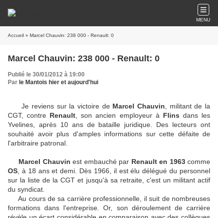
MENU
Accueil
» Marcel Chauvin: 238 000 - Renault: 0
Marcel Chauvin: 238 000 - Renault: 0
Publié le 30/01/2012 à 19:00
Par
le Mantois hier et aujourd'hui
Je reviens sur la victoire de
Marcel Chauvin
, militant de la
CGT, contre
Renault
, son ancien employeur à
Flins
dans les
Yvelines, après 10 ans de bataille juridique. Des lecteurs ont
souhaité avoir plus d'amples informations sur cette défaite de
l'arbitraire patronal.
Marcel Chauvin
est embauché par
Renault en 1963
comme
OS
, à 18 ans et demi. Dès 1966, il est élu délégué du personnel
sur la liste de la CGT et jusqu'à sa retraite, c'est un militant actif
du syndicat.
Au cours de sa carrière professionnelle, il suit de nombreuses
formations dans l'entreprise. Or, son déroulement de carrière
révèle un écart considérable en comparaison avec des collègues