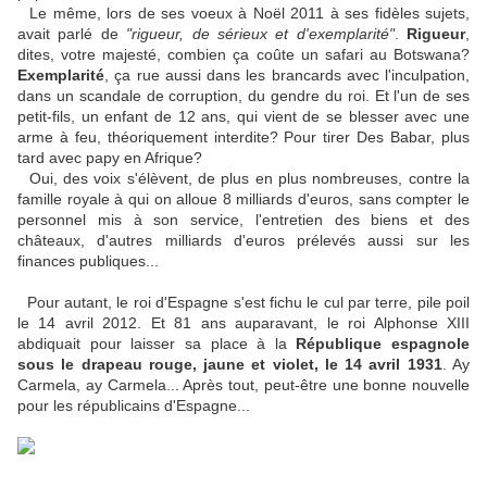
Le même, lors de ses voeux à Noël 2011 à ses fidèles sujets,
avait parlé de
"rigueur, de sérieux et d'exemplarité"
.
Rigueur
,
dites, votre majesté, combien ça coûte un safari au Botswana?
Exemplarité
, ça rue aussi dans les brancards avec l'inculpation,
dans un scandale de corruption, du gendre du roi. Et l'un de ses
petit-fils, un enfant de 12 ans, qui vient de se blesser avec une
arme à feu, théoriquement interdite? Pour tirer Des Babar, plus
tard avec papy en Afrique?
Oui, des voix s'élèvent, de plus en plus nombreuses, contre la
famille royale à qui on alloue 8 milliards d'euros, sans compter le
personnel mis à son service, l'entretien des biens et des
châteaux, d'autres milliards d'euros prélevés aussi sur les
finances publiques...
Pour autant, le roi d'Espagne s'est fichu le cul par terre, pile poil
le 14 avril 2012. Et 81 ans auparavant, le roi Alphonse XIII
abdiquait pour laisser sa place à la
République espagnole
sous le drapeau rouge, jaune et violet, le 14 avril 1931
. Ay
Carmela, ay Carmela... Après tout, peut-être une bonne nouvelle
pour les républicains d'Espagne...