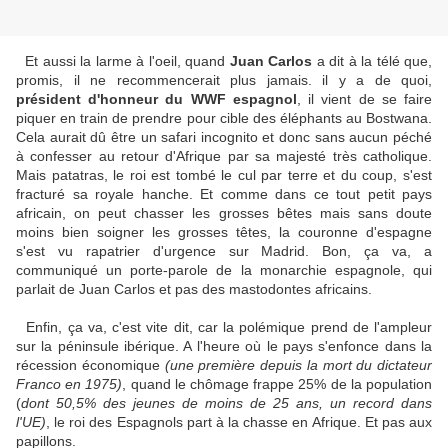
Et aussi la larme à l'oeil, quand
Juan Carlos
a dit à la télé que,
promis, il ne recommencerait plus jamais. il y a de quoi,
président d'honneur du WWF espagnol
, il vient de se faire
piquer en train de prendre pour cible des éléphants au Bostwana.
Cela aurait dû être un safari incognito et donc sans aucun péché
à confesser au retour d'Afrique par sa majesté très catholique.
Mais patatras, le roi est tombé le cul par terre et du coup, s'est
fracturé sa royale hanche. Et comme dans ce tout petit pays
africain, on peut chasser les grosses bêtes mais sans doute
moins bien soigner les grosses têtes, la couronne d'espagne
s'est vu rapatrier d'urgence sur Madrid. Bon, ça va, a
communiqué un porte-parole de la monarchie espagnole, qui
parlait de Juan Carlos et pas des mastodontes africains.
Enfin, ça va, c'est vite dit, car la polémique prend de l'ampleur
sur la péninsule ibérique. A l'heure où le pays s'enfonce dans la
récession économique
(une première depuis la mort du dictateur
Franco en 1975)
, quand le chômage frappe 25% de la population
(
dont 50,5% des jeunes de moins de 25 ans, un record dans
l'UE)
, le roi des Espagnols part à la chasse en Afrique. Et pas aux
papillons.