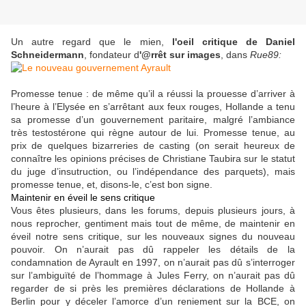
Un autre regard que le mien,
l'oeil critique de Daniel
Schneidermann
, fondateur d
'@rrêt sur images
, dans
Rue89:
Promesse tenue : de même qu’il a réussi la prouesse d’arriver à
l’heure à l’Elysée en s’arrêtant aux feux rouges, Hollande a tenu
sa promesse d’un gouvernement paritaire, malgré l’ambiance
très testostérone qui règne autour de lui. Promesse tenue, au
prix de quelques bizarreries de casting (on serait heureux de
connaître les opinions précises de Christiane Taubira sur le statut
du juge d’insutruction, ou l’indépendance des parquets), mais
promesse tenue, et, disons-le, c’est bon signe.
Maintenir en éveil le sens critique
Vous êtes plusieurs, dans les forums, depuis plusieurs jours, à
nous reprocher, gentiment mais tout de même, de maintenir en
éveil notre sens critique, sur les nouveaux signes du nouveau
pouvoir. On n’aurait pas dû rappeler les détails de la
condamnation de Ayrault en 1997, on n’aurait pas dû s’interroger
sur l’ambiguïté de l’hommage à Jules Ferry, on n’aurait pas dû
regarder de si près les premières déclarations de Hollande à
Berlin pour y déceler l’amorce d’un reniement sur la BCE, on