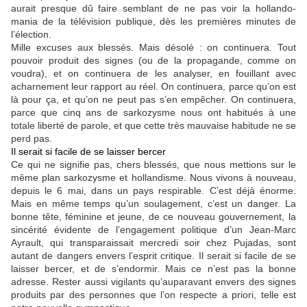
aurait presque dû faire semblant de ne pas voir la hollando-
mania de la télévision publique, dès les premières minutes de
l’élection.
Mille excuses aux blessés. Mais désolé : on continuera. Tout
pouvoir produit des signes (ou de la propagande, comme on
voudra), et on continuera de les analyser, en fouillant avec
acharnement leur rapport au réel. On continuera, parce qu’on est
là pour ça, et qu’on ne peut pas s’en empêcher. On continuera,
parce que cinq ans de sarkozysme nous ont habitués à une
totale liberté de parole, et que cette très mauvaise habitude ne se
perd pas.
Il serait si facile de se laisser bercer
Ce qui ne signifie pas, chers blessés, que nous mettions sur le
même plan sarkozysme et hollandisme. Nous vivons à nouveau,
depuis le 6 mai, dans un pays respirable. C’est déjà énorme.
Mais en même temps qu’un soulagement, c’est un danger. La
bonne tête, féminine et jeune, de ce nouveau gouvernement, la
sincérité évidente de l’engagement politique d’un Jean-Marc
Ayrault, qui transparaissait mercredi soir chez Pujadas, sont
autant de dangers envers l’esprit critique. Il serait si facile de se
laisser bercer, et de s’endormir. Mais ce n’est pas la bonne
adresse. Rester aussi vigilants qu’auparavant envers des signes
produits par des personnes que l’on respecte a priori, telle est