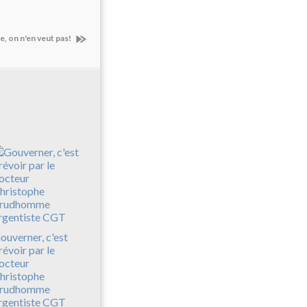
, on n'en veut pas!
ouverner, c'est
révoir par le
octeur
hristophe
rudhomme
rgentiste CGT