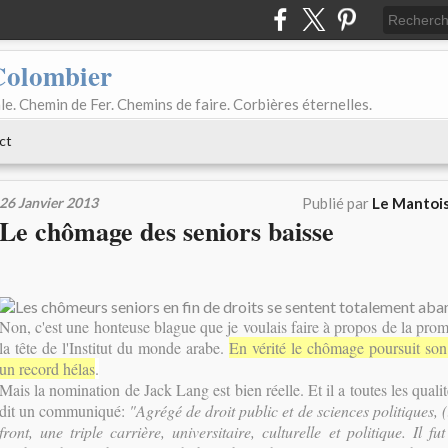
Colombier
le. Chemin de Fer. Chemins de faire. Corbières éternelles.
ct
26 Janvier 2013
Publié par
Le Mantois
Le chômage des seniors baisse
Non, c'est une honteuse blague que je voulais faire à propos de la pro
la tête de l'Institut du monde arabe.
En vérité le chômage poursuit so
un record hélas
.
Mais la nomination de Jack Lang est bien réelle. Et il a toutes les qual
dit un communiqué:
"Agrégé de droit public et de sciences politiques, (
front, une triple carrière, universitaire, culturelle et politique. Il