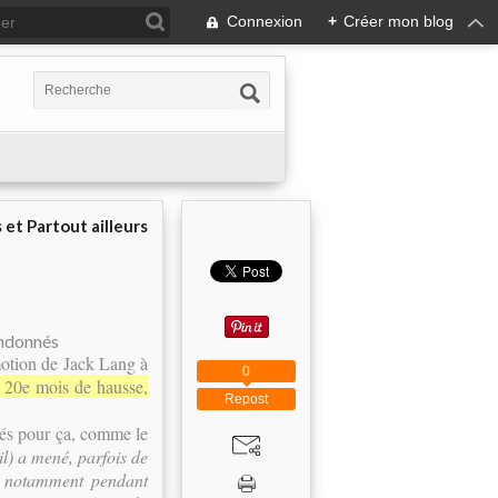
Connexion
+
Créer mon blog
 et Partout ailleurs
motion de Jack Lang à
0
n 20e mois de hausse,
Repost
ités pour ça, comme le
il) a mené, parfois de
 fut notamment pendant