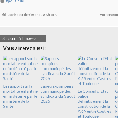
#politique
La crise est derrière nous! Ah bon?
Votre Europe
S'inscrire à la newsletter
Vous aimerez aussi :
Le rapport sur la
Sapeurs-pompiers;
mortalité enfantine
communiqué des
Le Conseil d'Etat
G
enfin déterré par le
syndicats du 3 août
valide
p
ministère de la
2026
définitivement la
d
Santé
construction de la
C
A 69 entre Castres
P
et Toulouse
u