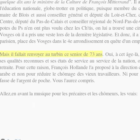
quelque dix ans le ministre de la Culture de François Mitterrand"
. Il
l'éducation nationale, globe-trotter en politique, puisque membre du c
maire de Blois et aussi conseiller général et député du Loir-et-Cher, 
Centre, député du Pas-de-Calais et conseiller régional de Nord-Pas-de
potes du Ps n'en ont plus voulu chez les Ch'tis, on lui a trouvé une ci
Vosges où il a pris une veste lors de la dernière législative. Et donc, il
parisien, place des Vosges dans le 4e arrondissement en quête d'un empl
Mais il fallait renvoyer au turbin ce senior de 73 ans
. Oui, à cet âge-l
ses qualités reconnues et ses états de service au service de la nation,
retraite. Pour cette raison, François Hollande l'a proposé à la direction 
arabe et non pour réduire le chômage des vieux travailleurs. Ni pou
fasse de l'argent de poche. Vous l'aurez compris.
Allez,en avant la musique pour les précaires et les chômeurs, les vrais: