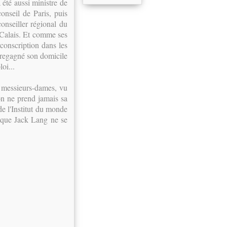
 a été aussi ministre de
onseil de Paris, puis
conseiller régional du
-Calais. Et comme ses
rconscription dans les
 a regagné son domicile
oi...
à, messieurs-dames, vu
 on ne prend jamais sa
de l'Institut du monde
r que Jack Lang ne se