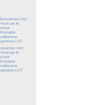
ouverner, c'est
révoir par le
octeur
hristophe
rudhomme
rgentiste CGT