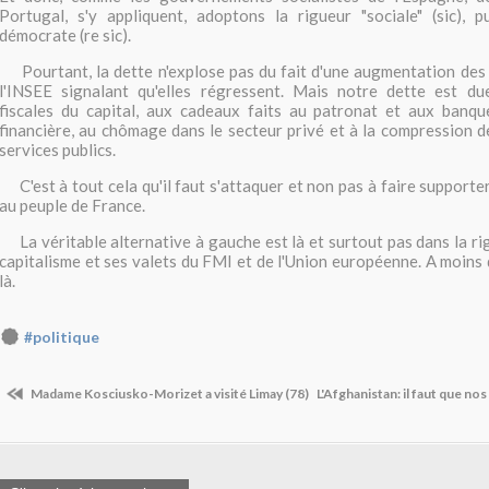
Portugal, s'y appliquent, adoptons la rigueur "sociale" (sic), p
démocrate (re sic).
Pourtant, la dette n'explose pas du fait d'une augmentation des 
l'INSEE signalant qu'elles régressent. Mais notre dette est d
fiscales du capital, aux cadeaux faits au patronat et aux banque
financière, au chômage dans le secteur privé et à la compression de
services publics.
C'est à tout cela qu'il faut s'attaquer et non pas à faire supporter
au peuple de France.
La véritable alternative à gauche est là et surtout pas dans la ri
capitalisme et ses valets du FMI et de l'Union européenne. A moins 
là.
#politique
Madame Kosciusko-Morizet a visité Limay (78)
L'Afghanistan: il faut que no