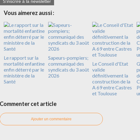
S'inscrire à la newsletter
Vous aimerez aussi :
Le rapport sur la
Sapeurs-pompiers;
mortalité enfantine
communiqué des
Le Conseil d'Etat
G
enfin déterré par le
syndicats du 3 août
valide
p
ministère de la
2026
définitivement la
d
Santé
construction de la
C
A 69 entre Castres
P
et Toulouse
u
Commenter cet article
Ajouter un commentaire