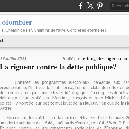
Colombier
le. Chemin de Fer. Chemins de faire. Corbières éternelles.
ct
19 Juillet 2011
Publié par
le-blog-de-roger-colom
La rigueur contre la dette publique?
Chiffrez les programmes électoraux, demande aux candid
présidentielle, l'Institut de l'entreprise, l'un des clubs de réflexion
de la dette publique comme levier idéologique. Du coup, les déficits
débat politique, voilà que Martine, François et Jean-Michel (lui 
existe-) y vont de leur petite musique: de la rigueur, rien que de la 
patrie.
Forcément, les chiffres en la matière effraient. Pour fin mars 2
une dette publique de 1 646, 1 milliards d'euros, soit 84, 5% du PIB
Et donc, comme les gouvernements socialistes de l'Espagne, d