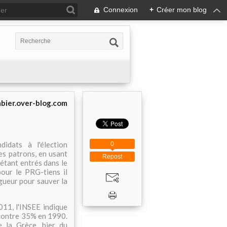
Connexion
+
Créer mon blog
bier.over-blog.com
ats à l'élection
0
 des patrons, en usant
Repost
 étant entrés dans le
pour le PRG-tiens il
rigueur pour sauver la
011, l'INSEE indique
, contre 35% en 1990.
e la Grèce, hier du