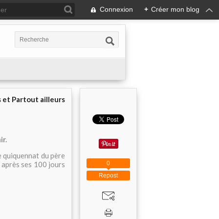
Connexion
+
Créer mon blog
 et Partout ailleurs
ir.
le quiquennat du père
0
 après ses 100 jours
Repost