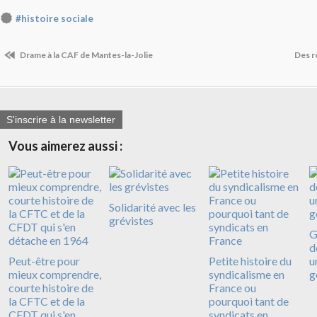
#histoire sociale
Drame à la CAF de Mantes-la-Jolie
Des r
S'inscrire à la newsletter
Vous aimerez aussi :
Solidarité avec les
grévistes
G
d
Peut-être pour
Petite histoire du
u
mieux comprendre,
syndicalisme en
g
courte histoire de
France ou
la CFTC et de la
pourquoi tant de
CFDT qui s'en
syndicats en