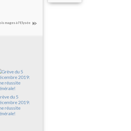
ois mages à l'Elysée
rève du 5
écembre 2019:
ne réussite
énérale!