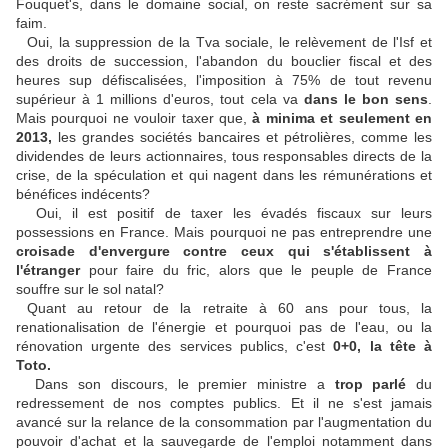
Fouquet's, dans le domaine social, on reste sacrément sur sa
faim.
Oui, la suppression de la Tva sociale, le relèvement de l'Isf et
des droits de succession, l'abandon du bouclier fiscal et des
heures sup défiscalisées, l'imposition à 75% de tout revenu
supérieur à 1 millions d'euros, tout cela va
dans le bon sens
.
Mais pourquoi ne vouloir taxer que,
à minima et seulement en
2013,
les grandes sociétés bancaires et pétrolières, comme les
dividendes de leurs actionnaires, tous responsables directs de la
crise, de la spéculation et qui nagent dans les rémunérations et
bénéfices indécents?
Oui, il est positif de taxer les évadés fiscaux sur leurs
possessions en France. Mais pourquoi ne pas entreprendre une
croisade d'envergure contre ceux qui s'établissent à
l'étranger
pour faire du fric, alors que le peuple de France
souffre sur le sol natal?
Quant au retour de la retraite à 60 ans pour tous, la
renationalisation de l'énergie et pourquoi pas de l'eau, ou la
rénovation urgente des services publics, c'est
0+0, la tête à
Toto.
Dans son discours, le premier ministre a
trop parlé
du
redressement de nos comptes publics. Et il ne s'est jamais
avancé sur la relance de la consommation par l'augmentation du
pouvoir d'achat et la sauvegarde de l'emploi notamment dans