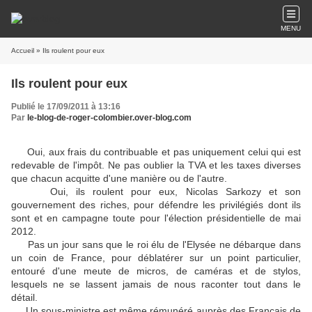
MENU
Accueil
» Ils roulent pour eux
Ils roulent pour eux
Publié le 17/09/2011 à 13:16
Par
le-blog-de-roger-colombier.over-blog.com
Oui, aux frais du contribuable et pas uniquement celui qui est
redevable de l'impôt. Ne pas oublier la TVA et les taxes diverses
que chacun acquitte d'une manière ou de l'autre.
Oui, ils roulent pour eux, Nicolas Sarkozy et son
gouvernement des riches, pour défendre les privilégiés dont ils
sont et en campagne toute pour l'élection présidentielle de mai
2012.
Pas un jour sans que le roi élu de l'Elysée ne débarque dans
un coin de France, pour déblatérer sur un point particulier,
entouré d'une meute de micros, de caméras et de stylos,
lesquels ne se lassent jamais de nous raconter tout dans le
détail.
Un sous-ministre est même rémunéré auprès des Français de