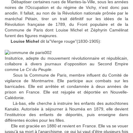
Débaptiser certaines rues de Mantes-la-Ville, sous les années
noires de l'Occupation et du régime de Vichy, n'est donc pas
anodin. Il fallait, au non de la Révolution nationale prônée par le
maréchal Pétain, tirer un trait définitif sur les idées de la
Révolution française de 1789, du Front populaire et de la
Commune de Paris dont Louise Michel et Zéphyrin Camélinat
furent des figures majeures.
Louise Michel
dit la"Vierge rouge"(1830-1905):
Insitutrice, adepte du mouvement révolutionnaire et républicain,
collabore à divers journaux d'opposition au Second Empire
comme Le
Cri du Peuple
.
Sous la Commune de Paris, membre influent du Comité de
vigilance de Montmartre. Elle participe aux combats sur les
barricades. Elle est arrêtée et condamnée à deux années de
prison en France. Elle est rejugée et déportée en Nouvelle-
Calédonie.
Là-bas, elle cherche à instruire les enfants des autochtones
Kanaks. Autorisée à séjourner à Nouméa en 1879, elle devient
l'institutrice des enfants de déportés, puis enseigne dans
différentes écoles pour les filles.
Elle est graciée en 1880 et revient en France. Elle va se vouer
jusqu'à sa mort à l'anarchisme, ce qui lui vaut d'être plusieurs fois