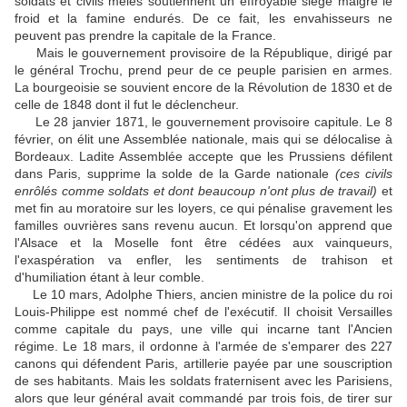
soldats et civils mêlés soutiennent un effroyable siège malgré le
froid et la famine endurés. De ce fait, les envahisseurs ne
peuvent pas prendre la capitale de la France.
Mais le gouvernement provisoire de la République, dirigé par
le général Trochu, prend peur de ce peuple parisien en armes.
La bourgeoisie se souvient encore de la Révolution de 1830 et de
celle de 1848 dont il fut le déclencheur.
Le 28 janvier 1871, le gouvernement provisoire capitule. Le 8
février, on élit une Assemblée nationale, mais qui se délocalise à
Bordeaux. Ladite Assemblée accepte que les Prussiens défilent
dans Paris, supprime la solde de la Garde nationale
(ces civils
enrôlés comme soldats et dont beaucoup n'ont plus de travail)
et
met fin au moratoire sur les loyers, ce qui pénalise gravement les
familles ouvrières sans revenu aucun. Et lorsqu'on apprend que
l'Alsace et la Moselle font être cédées aux vainqueurs,
l'exaspération va enfler, les sentiments de trahison et
d'humiliation étant à leur comble.
Le 10 mars, Adolphe Thiers, ancien ministre de la police du roi
Louis-Philippe est nommé chef de l'exécutif. Il choisit Versailles
comme capitale du pays, une ville qui incarne tant l'Ancien
régime. Le 18 mars, il ordonne à l'armée de s'emparer des 227
canons qui défendent Paris, artillerie payée par une souscription
de ses habitants. Mais les soldats fraternisent avec les Parisiens,
alors que leur général avait commandé par trois fois, de tirer sur