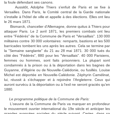
la foule défendant ses canons.
Aussitôt, Adolphe Thiers s'enfuit de Paris et se fixe à
Versailles. Dans Paris, le Comité central de la Garde nationale
s'installe à l'hôtel de ville et appelle à des élections. Elles ont lieu
le 26 mars 1871.
Bismarck, chancelier d'Allemagne, donne quitus à Thiers pour
attaquer Paris. Le 2 avril 1871, les premiers combats ont lieu
entre "Fédérés" de la Commune de Paris et "Versaillais". 130 000
militaires contre 30 000 volontaires: remparts, bastions et les 500
barricades tombent les uns après les autres. Cela se termine par
la "Semaine sanglante" du 21 au 28 mai 1871. 30 000 tués du
côté des "Fédérés", 880 pour les "Versaillais". 40 000 Parisiens,
femmes ou hommes, sont faits prisonniers. La plupart sont
condamnés à la prison ou à la déportation dans les bagnes de
Guyanne, d'Algérie ou de Nouvelle-Calédonie, ou fusillés. Louise
Michel est déportée en Nouvelle-Calédonie. Zéphyrin Camélinat,
lui, réussit à s'échapper et à rejoindre l'Angleterre. Ceux qui
auront survécu à la déportation ou à l'exil ne seront graciés qu'en
1880.
Le programme politique de la Commune de Paris:
L'oeuvre de la Commune de Paris va marquer en profondeur
le mouvement ouvrier international du 19e siècle et anticiper les
grandes avancées sociales du siècle suivant. Certes, dans sa