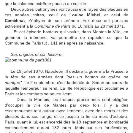
que la calomnie extrême poussa au suicide.
Deux autres patronymes vont aussi être rayés des plaques en
ces années noires, celui de
Louise Michel
et celui de
Camélinat
, Zéphyrin de son prénom. Eux deux ont participé
activement à la
Commune de Paris
du 18 mars au 28 mai 1871.
Et cet épisode honteux qui voulut, dans Mantes-la-Ville, en
gommer la mémoire, va permettre de rappeler ce que la
Commune de Paris fut , 141 ans après sa naissance.
Ses origines et son histoire:
Le 19 juillet 1870, Napoléon III déclare la guerre à la Prusse, à
la tête de ses armées dont
"pas un bouton de guêtre ne
manque".
Le 2 septembre, c'est la défaite de Sedan au cours de
laquelle l'empereur se rend. La IIIe République est proclamée à
Paris et les combats se poursuivent.
Dans le Mantois, les troupes prussiennes sont obligées
d'occuper la ville de Mantes par deux fois. Il y a des
escarmouches tout autour avec l'ennemi, avec des morts et des
blessés dans ses rangs, et ce jusqu'à la fin du mois d'octobre.
Paris, quant à lui, est encerclé dès le 18 septembre et bombardé
continuellement durant 132 jours. Mais sur ses fortifications,