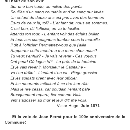
du haut de son exil
:
Sur une barricade, au milieu des pavés
Souillés d'un sang coupable et d'un sang pur lavés
Un enfant de douze ans est pris avec des hommes
Es-tu de ceux là, toi? - L'enfant dit: nous en sommes.
C'est bon, dit l'officier, on va te fusiller.
Attends ton tour. - L'enfant voit des éclairs briller,
Et tous ses compagnons tomber sous la muraille.
Il dit à l'officier: Permettez-vous que j'aille
Rapporter cette montre à ma mère chez nous?
Tu veux t'enfuir? - Je vais revenir - Ces voyous
Ont peur! Où loges tu? - Là près de la fontaine.
Et je vais revenir, Monsieur le Capitaine -
Va t'en drôle! - L'enfant s'en va - Piège grossier
Et les soldats rirent avec leur officier,
Et les mourants mêlaient à ce rire leur râle.
Mais le rire cessa, car soudain l'enfant pâle
Brusquement reparu, fier comme Viala
Vint s'adosser au mur et leur dit: Me voilà.
Victor Hugo.
Juin 1871
.
Et la voix de Jean Ferrat pour le 100e anniversaire de la
Commune: