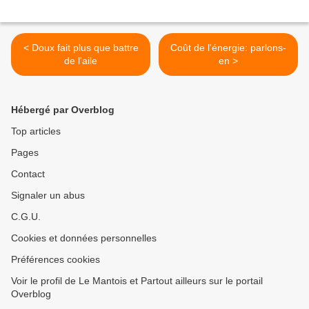
contradictoire des aides à l’entreprise promise
lors de la conférence sociale, n’est toujours pas
commencée.
< Doux fait plus que battre
Coût de l'énergie: parlons-
de l'aile
en >
Nous estimons cependant que le cadre
fixé n’est pas assez contraignant pour
Hébergé par Overblog
les entreprises, notamment vis-à-vis
Top articles
des accords de branches et
Pages
d’entreprises et qu’il subsiste trop de
Contact
risques d’effets d’aubaine, de même il
Signaler un abus
n’est pas prévu d’évaluation du
C.G.U.
Cookies et données personnelles
dispositif.
Préférences cookies
La CGT veillera lors des futures négociations à
Voir le profil de Le Mantois et Partout ailleurs sur le portail
Overblog
ce que toutes les conditions soient créées pour