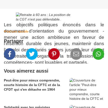
Les objectifs politiques énoncés dans le
document d’orientation du gouvernement -
#histoire sociale
mener une action ambitieuse en faveur de
Partager
l’insertion durable des jeunes, maintenir dans
l’emploi des salariés seniors jusqu’à leur départ
en retraite et organiser la transmission des
compétences- sont louables et partagés.
Vous aimerez aussi
La situation actuelle faite aux jeunes et aux
Peut-être pour mieux comprendre,
seniors est en effet intolérable. Les uns ne
courte histoire de la CFTC et de la
parviennent à mettre les pieds dans l’entreprise
CFDT qui s'en détache en 1964
que d’une façon précaire ; les autres sont
éjectés de leur emploi. Le franchissement du
cap des trois millions de chômeurs ne va
Solidarité avec les grévistes