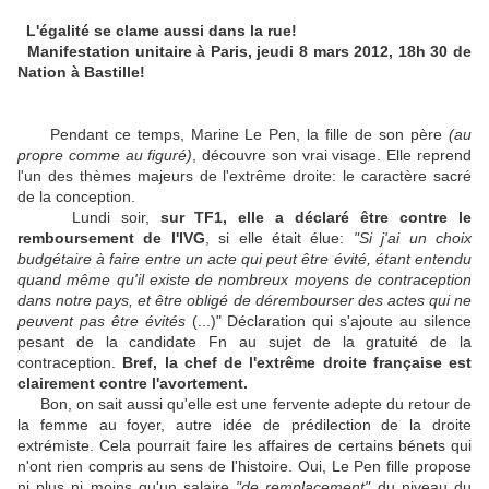
L'égalité se clame aussi dans la rue!
Manifestation unitaire à Paris, jeudi 8 mars 2012, 18h 30 de
Nation à Bastille!
Pendant ce temps, Marine Le Pen, la fille de son père
(au
propre comme au figuré)
, découvre son vrai visage. Elle reprend
l'un des thèmes majeurs de l'extrême droite: le caractère sacré
de la conception.
Lundi soir,
sur TF1, elle a déclaré être contre le
remboursement de l'IVG
, si elle était élue:
"Si j'ai un choix
budgétaire à faire entre un acte qui peut être évité, étant entendu
quand même qu'il existe de nombreux moyens de contraception
dans notre pays, et être obligé de dérembourser des actes qui ne
peuvent pas être évités
(...)" Déclaration qui s'ajoute au silence
pesant de la candidate Fn au sujet de la gratuité de la
contraception.
Bref, la chef de l'extrême droite française est
clairement contre l'avortement.
Bon, on sait aussi qu'elle est une fervente adepte du retour de
la femme au foyer, autre idée de prédilection de la droite
extrémiste. Cela pourrait faire les affaires de certains bénets qui
n'ont rien compris au sens de l'histoire. Oui, Le Pen fille propose
ni plus ni moins qu'un salaire
"de remplacement"
du niveau du