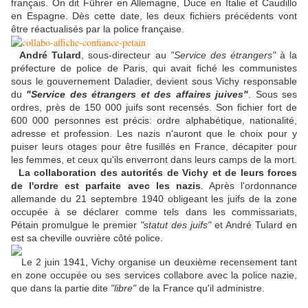
français. On dit Führer en Allemagne, Duce en Italie et Caudillo
en Espagne. Dès cette date, les deux fichiers précédents vont
être réactualisés par la police française.
André Tulard
, sous-directeur au
"Service des étrangers"
à la
préfecture de police de Paris, qui avait fiché les communistes
sous le gouvernement Daladier, devient sous Vichy responsable
du
"Service des étrangers et des affaires juives"
. Sous ses
ordres, près de 150 000 juifs sont recensés. Son fichier fort de
600 000 personnes est précis: ordre alphabétique, nationalité,
adresse et profession. Les nazis n'auront que le choix pour y
puiser leurs otages pour être fusillés en France, décapiter pour
les femmes, et ceux qu'ils enverront dans leurs camps de la mort.
La collaboration des autorités de Vichy et de leurs forces
de l'ordre est parfaite avec les nazis
. Après l'ordonnance
allemande du 21 septembre 1940 obligeant les juifs de la zone
occupée à se déclarer comme tels dans les commissariats,
Pétain promulgue le premier
"statut des juifs"
et André Tulard en
est sa cheville ouvrière côté police.
Le 2 juin 1941, Vichy organise un deuxième recensement tant
en zone occupée ou ses services collabore avec la police nazie,
que dans la partie dite
"libre"
de la France qu'il administre.