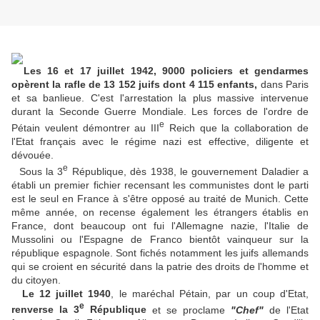
Les 16 et 17 juillet 1942, 9000 policiers et gendarmes
opèrent la rafle de 13 152 juifs dont 4 115 enfants,
dans Paris
et sa banlieue. C'est l'arrestation la plus massive intervenue
durant la Seconde Guerre Mondiale. Les forces de l'ordre de
e
Pétain veulent démontrer au III
Reich que la collaboration de
l'Etat français avec le régime nazi est effective, diligente et
dévouée.
e
Sous la 3
République, dès 1938, le gouvernement Daladier a
établi un premier fichier recensant les communistes dont le parti
est le seul en France à s'être opposé au traité de Munich. Cette
même année, on recense également les étrangers établis en
France, dont beaucoup ont fui l'Allemagne nazie, l'Italie de
Mussolini ou l'Espagne de Franco bientôt vainqueur sur la
république espagnole. Sont fichés notamment les juifs allemands
qui se croient en sécurité dans la patrie des droits de l'homme et
du citoyen.
Le 12 juillet 1940
, le maréchal Pétain, par un coup d'Etat,
e
renverse la 3
République
et se proclame
"Chef"
de l'Etat