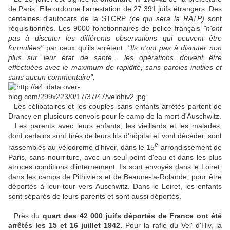
de Paris. Elle ordonne l'arrestation de 27 391 juifs étrangers. Des
centaines d'autocars de la STCRP
(ce qui sera la RATP)
sont
réquisitionnés. Les 9000 fonctionnaires de police français
"n'ont
pas à discuter les différents observations qui peuvent être
formulées"
par ceux qu'ils arrêtent.
"Ils n'ont pas à discuter non
plus sur leur état de santé... les opérations doivent être
effectuées avec le maximum de rapidité, sans paroles inutiles et
sans aucun commentaire".
Les célibataires et les couples sans enfants arrêtés partent de
Drancy en plusieurs convois pour le camp de la mort d'Auschwitz.
Les parents avec leurs enfants, les vieillards et les malades,
dont certains sont tirés de leurs lits d'hôpital et vont décéder, sont
e
rassemblés au vélodrome d'hiver, dans le 15
arrondissement de
Paris, sans nourriture, avec un seul point d'eau et dans les plus
atroces conditions d'internement. Ils sont envoyés dans le Loiret,
dans les camps de Pithiviers et de Beaune-la-Rolande, pour être
déportés à leur tour vers Auschwitz. Dans le Loiret, les enfants
sont séparés de leurs parents et sont aussi déportés.
Près du
quart des 42 000 juifs déportés de France ont été
arrêtés les 15 et 16 juillet 1942.
Pour la rafle du Vel' d'Hiv, la