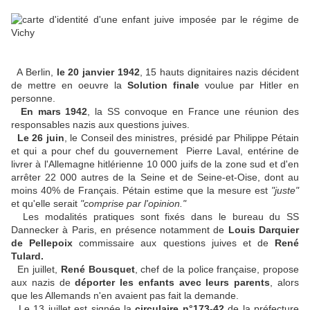
A Berlin,
le 20 janvier 1942
, 15 hauts dignitaires nazis décident
de mettre en oeuvre la
Solution finale
voulue par Hitler en
personne.
En mars 1942
, la SS convoque en France une réunion des
responsables nazis aux questions juives.
Le 26 juin
, le Conseil des ministres, présidé par Philippe Pétain
et qui a pour chef du gouvernement Pierre Laval, entérine de
livrer à l'Allemagne hitlérienne 10 000 juifs de la zone sud et d'en
arrêter 22 000 autres de la Seine et de Seine-et-Oise, dont au
moins 40% de Français. Pétain estime que la mesure est
"juste"
et qu'elle serait
"comprise par l'opinion."
Les modalités pratiques sont fixés dans le bureau du SS
Dannecker à Paris, en présence notamment de
Louis Darquier
de Pellepoix
commissaire aux questions juives et de
René
Tulard.
En juillet,
René Bousquet
, chef de la police française, propose
aux nazis de
déporter les enfants avec leurs parents
, alors
que les Allemands n'en avaient pas fait la demande.
Le 13 juillet est signée la
circulaire n°173-42
de la préfecture