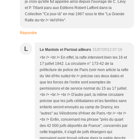
je crois qu'elle fut appelée ainsi depuis l'ouvrage de C. Lévy
et P. Tillard paru aux Editions Robert Laffont dans la
Collection "Ce jour-là" en mai 1967 sous le titre "La Grande
Rafle du<br /> Vel'd'Hiv".
Répondre
L
Le Mantois et Partout ailleurs
31/07/2012 07:16
<br /> <br /> En effet, la rafle intervient bien les 16 et
17 juillet 1942. La circulaire n° 173-42 de la
préfecture de police de Paris (voir mon article la rafle
du Vel-d'Hiv suite)<br /> précise ces deux dates et
que les forces de l'ordre sont exemptes de
permissions et de service normal du 15 au 17 juillet.
<br /> <br /> <br /> D'autre part, la même circulaire
précise que les juifs célibataires et les familles sans
enfants seront envoyés au camp de Drancy, les
"autres" au Vélodrome d'Hiver de Paris.<br /> <br />
<br /> Enfin, concernant ma phrase "près du quart
des 42 000 juifs déportés de France", concernés par
cette tragédie, il s'agit de juifs étrangers qui
pensaient avoir trouvé refuge dans la patrie des<br