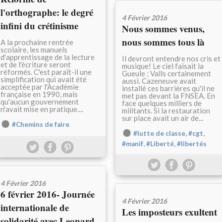
l'orthographe: le degré
4 Février 2016
infini du crétinisme
Nous sommes venus,
nous sommes tous là
A la prochaine rentrée
scolaire, les manuels
d'apprentissage de la lecture
Il devront entendre nos cris et
et de l'écriture seront
musique! Le ciel faisait la
réformés. C'est paraît-il une
Gueule ; Valls certainement
simplification qui avait été
aussi. Cazeneuve avait
acceptée par l'Académie
installé ces barrières qu'il ne
française en 1990, mais
met pas devant la FNSEA. En
qu'aucun gouvernement
face quelques milliers de
n'avait mise en pratique....
militants. Si la restauration
sur place avait un air de...
#Chemins de faire
,
,
#lutte de classe
#cgt
,
,
#manif
#Liberté
#libertés
4 Février 2016
6 février 2016- Journée
4 Février 2016
internationale de
Les imposteurs exultent
solidarité avec Leonard