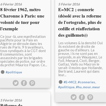
6 Février 2016
5 Février 2016
8 février 1962, métro
E=MC2 ; connerie
Charonne à Paris: une
(désolé avec la reforme
volonté de tuer pour
de l'ortograhe, plus de
l'exemple
cedille et réaffectation
des guillemets))
Ce jour-là, une manifestation
pacifiste pour la Paix en
Les volumes & la densité Oui
Algérie se déroule dans les
ils existent de droite de
rues de Paris. 9 travailleurs,
gauche ou d'ailleurs. La
tous syndiqués à la CGT dont
preuve, i ls ne sont pas en
8 communistes, sont
surpoids, m ais Wauquiez, Le
assassinés par les brigades
Foll, Menard, Cioti, Berger,
spéciales de police, sur ordre
Gattaz, Valls ou Macron le
du préfet Maurice Papon. Ce...
serait-il moins que Hollande,
Bertrand, Laurent qui dans
#politique
leur...
,
,
#E=MC2
#conneries
,
#politique
#hu..mour..meur
5 Février 2016
Réforme de