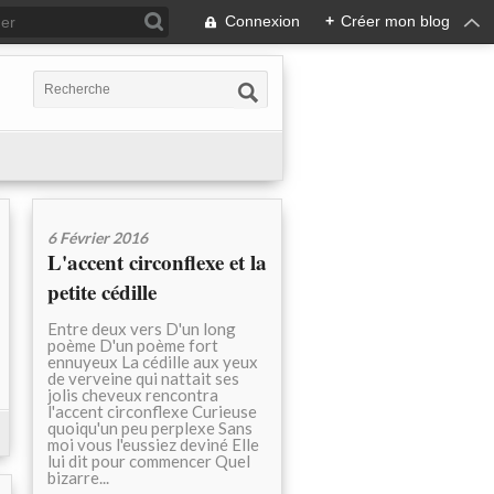
Connexion
+
Créer mon blog
6 Février 2016
L'accent circonflexe et la
petite cédille
Entre deux vers D'un long
poème D'un poème fort
ennuyeux La cédille aux yeux
de verveine qui nattait ses
jolis cheveux rencontra
l'accent circonflexe Curieuse
quoiqu'un peu perplexe Sans
moi vous l'eussiez deviné Elle
lui dit pour commencer Quel
bizarre...