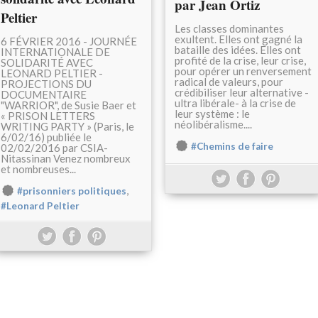
par Jean Ortiz
Peltier
Les classes dominantes
exultent. Elles ont gagné la
6 FÉVRIER 2016 - JOURNÉE
bataille des idées. Elles ont
INTERNATIONALE DE
profité de la crise, leur crise,
SOLIDARITÉ AVEC
pour opérer un renversement
LEONARD PELTIER -
radical de valeurs, pour
PROJECTIONS DU
crédibiliser leur alternative -
DOCUMENTAIRE
ultra libérale- à la crise de
"WARRIOR", de Susie Baer et
leur système : le
« PRISON LETTERS
néolibéralisme....
WRITING PARTY » (Paris, le
6/02/16) publiée le
#Chemins de faire
02/02/2016 par CSIA-
Nitassinan Venez nombreux
et nombreuses...
,
#prisonniers politiques
#Leonard Peltier