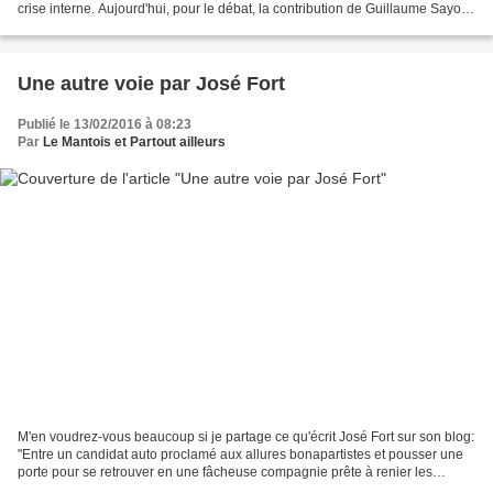
crise interne. Aujourd'hui, pour le débat, la contribution de Guillaume Sayon,
adhérent du Pc, maire-adjoint...
Une autre voie par José Fort
Publié le 13/02/2016 à 08:23
Par
Le Mantois et Partout ailleurs
M'en voudrez-vous beaucoup si je partage ce qu'écrit José Fort sur son blog:
"Entre un candidat auto proclamé aux allures bonapartistes et pousser une
porte pour se retrouver en une fâcheuse compagnie prête à renier les
engagements du moment, n'existe-t-il...