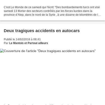
C'est Le Monde de ce samedi qui l'écrit: "Des bombardements turcs ont visé
samedi 13 février des secteurs contrôlés par les forces kurdes dans la
province d’Alep, dans le nord de la Syrie , à une dizaine de kilomètres de la
frontière turque. (...) L’artillerie...
Deux tragiques accidents en autocars
Publié le 14/02/2016 à 08:41
Par
Le Mantois et Partout ailleurs