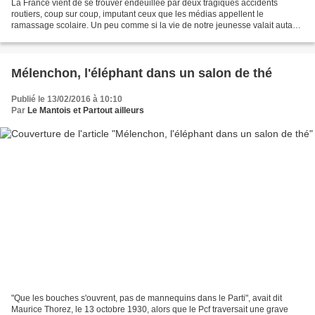
La France vient de se trouver endeuillée par deux tragiques accidents
routiers, coup sur coup, imputant ceux que les médias appellent le
ramassage scolaire. Un peu comme si la vie de notre jeunesse valait autant
que le prix du ramassage d'ordures. Mais...
Mélenchon, l'éléphant dans un salon de thé
Publié le 13/02/2016 à 10:10
Par
Le Mantois et Partout ailleurs
"Que les bouches s'ouvrent, pas de mannequins dans le Parti", avait dit
Maurice Thorez, le 13 octobre 1930, alors que le Pcf traversait une grave