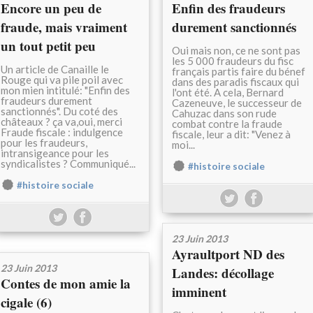
Encore un peu de
Enfin des fraudeurs
fraude, mais vraiment
durement sanctionnés
un tout petit peu
Oui mais non, ce ne sont pas
les 5 000 fraudeurs du fisc
Un article de Canaille le
français partis faire du bénef
Rouge qui va pile poil avec
dans des paradis fiscaux qui
mon mien intitulé: "Enfin des
l'ont été. A cela, Bernard
fraudeurs durement
Cazeneuve, le successeur de
sanctionnés". Du coté des
Cahuzac dans son rude
châteaux ? ça va,oui, merci
combat contre la fraude
Fraude fiscale : indulgence
fiscale, leur a dit: "Venez à
pour les fraudeurs,
moi...
intransigeance pour les
syndicalistes ? Communiqué...
#histoire sociale
#histoire sociale
23 Juin 2013
Ayraultport ND des
23 Juin 2013
Landes: décollage
Contes de mon amie la
imminent
cigale (6)