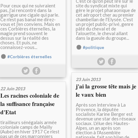
C'est ce qu'on peut lire sur le
Pour ceux qui ne suivraient
site du syndicat mixte qui
pas, j'ai rencontré dans la
gère le projet pharaonique de
garrigue une cigale qui parle.
cet aéroport cher au premier
Ce n'est pas banal me direz-
chambellan de l'Elysée. C'est
vous et j'en conviens. Mais en
un projet public-privé, genre
ces Corbières éternelles, la
pâté du cheval et de
magie prend souvent le
l'alouette, le cheval allant
dessus sur la réalité des
dans la gueule du groupe...
choses. Et puis, ne
connaissez-vous...
#politique
#Corbières éternelles
23 Juin 2013
j'ai la grosse tête mais je
22 Juin 2013
le vaux bien
Les racines coloniale de
la suffisance française
Après son interview à La
Provence, la députée
d'Etat
socialiste Karine Berger est
devenue une star des réseaux
tirailleurs sénégalais armée
sociaux. L'élue des Hautes-
coloniale camps de Mailly
Alpes, un an après son
(Aube) en hiver 1917 Ce n'est
élection à l'Assemblée
pas un de ces marronniers
nationale, fait son bilan de