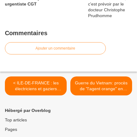
urgentiste CGT
Commentaires
Ajouter un commentaire
< ILE-DE-FRANCE : les
Guerre du Vietnam: procès
électriciens et gaziers
de "l'agent orange" en
mettent la République en
France, ce lundi 25 janvier
Marche au pas !
à Yvry >
Hébergé par Overblog
Top articles
Pages