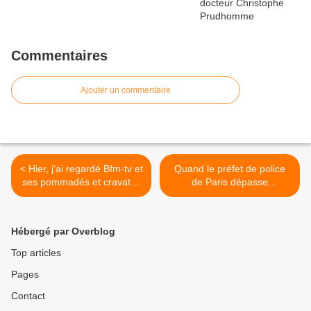
Commentaires
Ajouter un commentaire
< Hier, j'ai regardé Bfm-tv et
Quand le préfet de police
ses pommadés et cravatés
de Paris dépasse
de service
gravement la ligne blanche
>
Hébergé par Overblog
Top articles
Pages
Contact