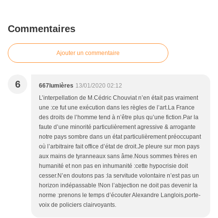
Commentaires
Ajouter un commentaire
6
667lumières
13/01/2020 02:12
L’interpellation de M.Cédric Chouviat n’en était pas vraiment
une :ce fut une exécution dans les règles de l’art.La France
des droits de l’homme tend à n’être plus qu’une fiction.Par la
faute d’une minorité particulièrement agressive & arrogante
notre pays sombre dans un état particulièrement préoccupant
où l’arbitraire fait office d’état de droit.Je pleure sur mon pays
aux mains de tyranneaux sans âme.Nous sommes frères en
humanité et non pas en inhumanité :cette hypocrisie doit
cesser.N’en doutons pas :la servitude volontaire n’est pas un
horizon indépassable !Non l’abjection ne doit pas devenir la
norme :prenons le temps d’écouter Alexandre Langlois,porte-
voix de policiers clairvoyants.