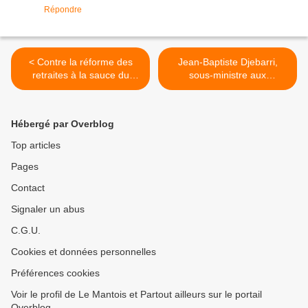
Répondre
< Contre la réforme des
Jean-Baptiste Djebarri,
retraites à la sauce du
sous-ministre aux
capital, une analyse de la
Transports, à la CGT-
CGT-Cheminots
Cheminots: "Tout d’abord,
la situation conflictuelle que
Hébergé par Overblog
vous évoquez n’est pas le
fait du Gouvernement" >
Top articles
Pages
Contact
Signaler un abus
C.G.U.
Cookies et données personnelles
Préférences cookies
Voir le profil de Le Mantois et Partout ailleurs sur le portail
Overblog