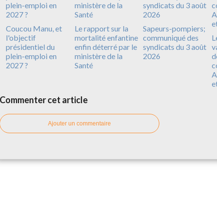
Coucou Manu, et
Le rapport sur la
Sapeurs-pompiers;
l'objectif
mortalité enfantine
communiqué des
L
présidentiel du
enfin déterré par le
syndicats du 3 août
v
plein-emploi en
ministère de la
2026
d
2027 ?
Santé
c
A
e
Commenter cet article
Ajouter un commentaire