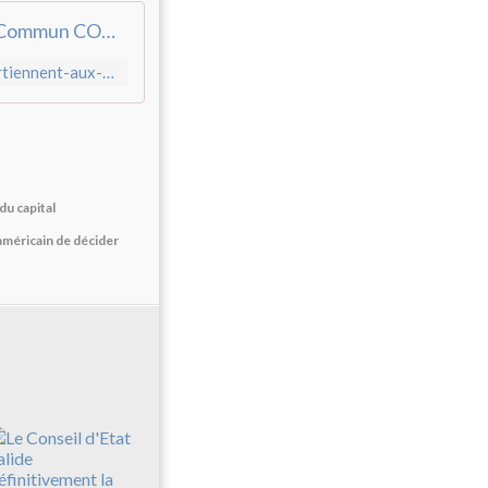
Les RETRAITES appartiennent aux TRAVAILLEURS ! - Commun COMMUNE [le blog d'El Diablo]
http://www.communcommune.com/2019/12/les-retraites-appartiennent-aux-travailleurs.html
du capital
 américain de décider