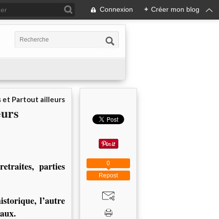
Connexion
+
Créer mon blog
 et Partout ailleurs
eurs
0
etraites, parties
Repost
storique, l’autre
iaux.