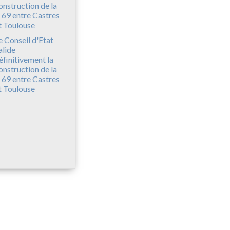
e Conseil d'Etat
alide
éfinitivement la
onstruction de la
 69 entre Castres
t Toulouse