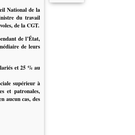
eil National de la
istre du travail
voles, de la CGT.
endant de l’État,
médiaire de leurs
lariés et 25 % au
ciale supérieur à
es et patronales,
, en aucun cas, des