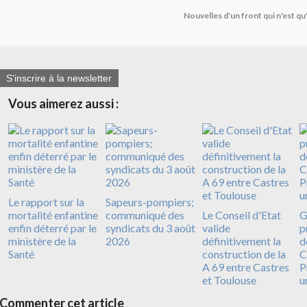
Nouvelles d'un front qui n'est q
S'inscrire à la newsletter
Vous aimerez aussi :
Le rapport sur la
Sapeurs-pompiers;
mortalité enfantine
communiqué des
Le Conseil d'Etat
G
enfin déterré par le
syndicats du 3 août
valide
p
ministère de la
2026
définitivement la
d
Santé
construction de la
C
A 69 entre Castres
P
et Toulouse
u
Commenter cet article