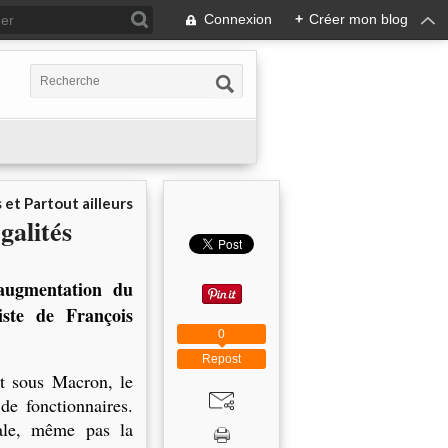
Connexion
+
Créer mon blog
 et Partout ailleurs
galités
augmentation du
iste de François
0
Repost
nt sous Macron, le
de fonctionnaires.
nale, même pas la