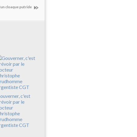
u'un cloaque putride
ouverner, c'est
révoir par le
octeur
hristophe
rudhomme
rgentiste CGT