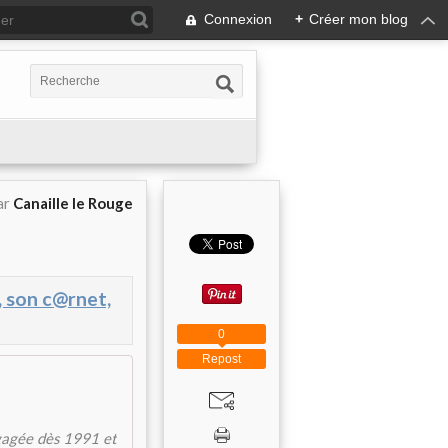
Connexion
+
Créer mon blog
ar
Canaille le Rouge
, son c@rnet,
0
Repost
ngagée dès 1991 et