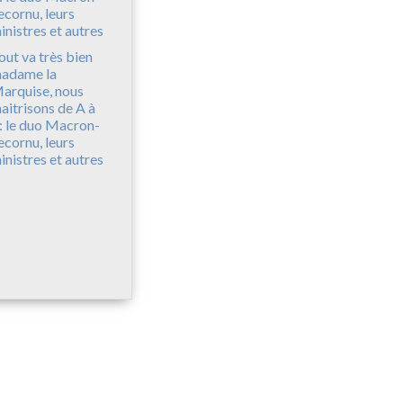
out va très bien
adame la
arquise, nous
aitrisons de A à
: le duo Macron-
ecornu, leurs
inistres et autres