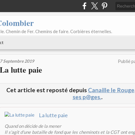
Colombier
le. Chemin de Fer. Chemins de faire. Corbières éternelles.
ct
7 Septembre 2019
Publié p
La lutte paie
Cet article est reposté depuis
Canaille le Rouge
ses p@ges.
.
La lutte paie
Quand on décide de la mener
Il s'agit d'une bataille de fond que les cheminots et la CGT ont e