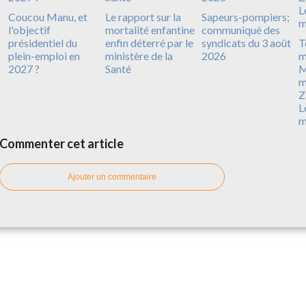
Coucou Manu, et
Le rapport sur la
Sapeurs-pompiers;
l'objectif
mortalité enfantine
communiqué des
présidentiel du
enfin déterré par le
syndicats du 3 août
T
plein-emploi en
ministère de la
2026
m
2027 ?
Santé
M
m
Z
L
m
Commenter cet article
Ajouter un commentaire