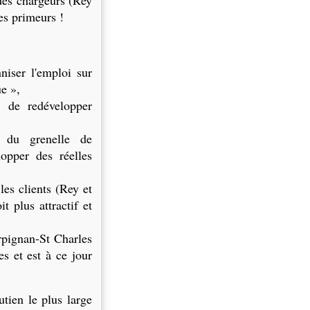
 des chargeurs (Rey
es primeurs !
niser l'emploi sur
ue »,
 de redévelopper
 du grenelle de
opper des réelles
les clients (Rey et
 plus attractif et
pignan-St Charles
s et est à ce jour
utien le plus large