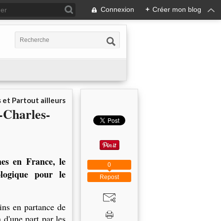
Connexion
+
Créer mon blog
 et Partout ailleurs
-Charles-
mes en France, le
0
logique pour le
Repost
ains en partance de
 d'une part par les