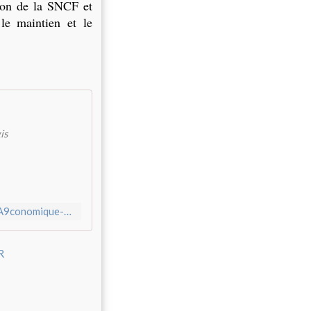
tion de la SNCF et
 le maintien et le
is
https://www.change.org/p/train-des-primeurs-un-enjeu-%C3%A9conomique-et-%C3%A9cologique-soutenons-le