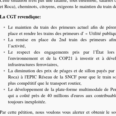
Cette situation n'est pas une fatalité, tous ensemble, salariés
et Roca), cheminots, citoyens, exigeons le maintien du train d
La CGT revendique:
Le maintien du train des primeurs actuel afin de péren
place et rendre les trains des primeurs d' « Utilité publiq
La remise en place du 2nd train des primeurs afin
l’activité,
Le respect des engagements pris par l’État lors
l'environnement et de la COP21 à investir et à dével
infrastructures ferroviaires,
La diminution des prix de péages et de sillon payés par 
Roca) à l'EPIC Réseau de la SNCF pour que le train soit
plus compétitif que le transport routier,
Le développement de la plate-forme multimodale de Per
qui a coûté près de 40 millions d'euros aux contribuable
toujours inexploitée.
Par cette pétition, nous voulons vous alerter et obtenir le so