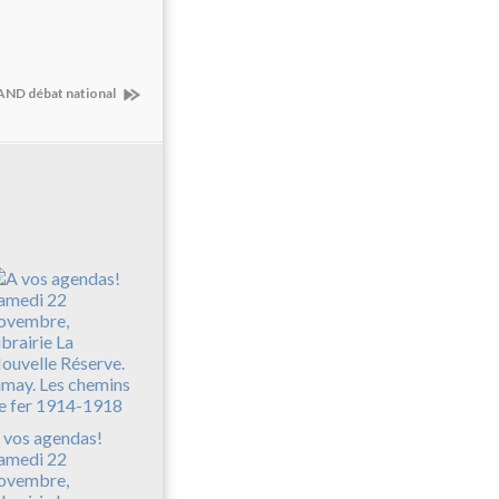
AND débat national
 vos agendas!
amedi 22
ovembre,