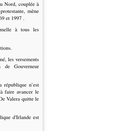
du Nord, couplée à
 protestante, mène
69 et 1997 .
melle à tous les
tions.
mé, les versements
on de Gouverneur
a république n’est
à faire avancer le
 De Valera quitte le
ique d'Irlande est