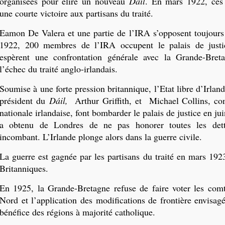
organisées pour élire un nouveau
Dáil
. En mars 1922, ces 
une courte victoire aux partisans du traité.
Eamon De Valera et une partie de l’IRA s’opposent toujours a
1922, 200 membres de l’IRA occupent le palais de justi
espèrent une confrontation générale avec la Grande-Bret
l’échec du traité anglo-irlandais.
Soumise à une forte pression britannique, l’Etat libre d’Irlande
président du
Dáil,
Arthur Griffith, et Michael Collins, c
nationale irlandaise, font bombarder le palais de justice en jui
a obtenu de Londres de ne pas honorer toutes les dett
incombant. L’Irlande plonge alors dans la guerre civile.
La guerre est gagnée par les partisans du traité en mars 192
Britanniques.
En 1925, la Grande-Bretagne refuse de faire voter les comt
Nord et l’application des modifications de frontière envisagé
bénéfice des régions à majorité catholique.