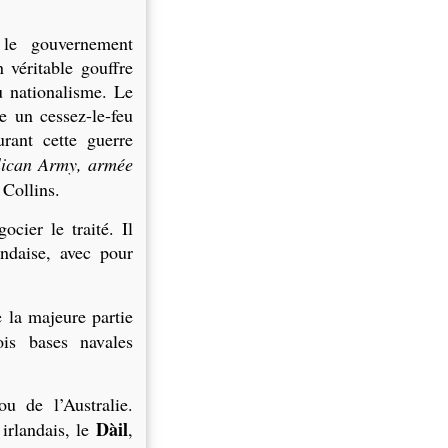
 le gouvernement
 véritable gouffre
u nationalisme. Le
e un cessez-le-feu
rant cette guerre
lican Army, armée
 Collins.
ier le traité. Il
ndaise, avec pour
e la majeure partie
ois bases navales
u de l’Australie.
Dàil
 irlandais, le
,