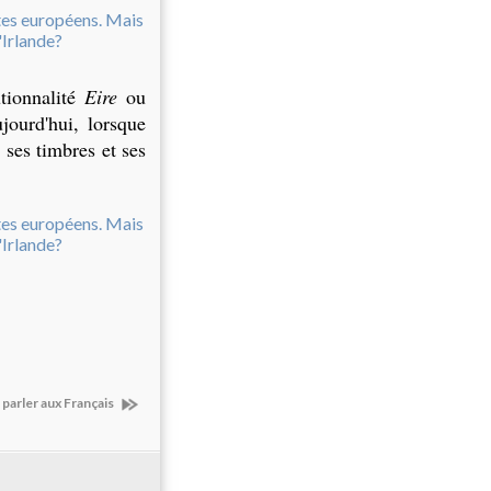
utionnalité
Eire
ou
jourd'hui, lorsque
 ses timbres et ses
parler aux Français