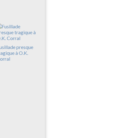
usillade presque
ragique à O.K.
orral