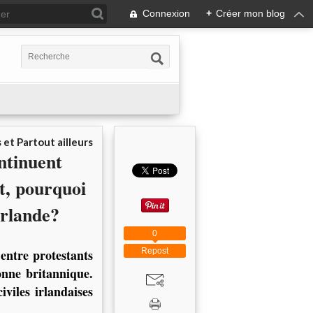
Connexion
+
Créer mon blog
 et Partout ailleurs
ntinuent
it, pourquoi
Irlande?
0
Repost
entre protestants
onne britannique.
iviles irlandaises