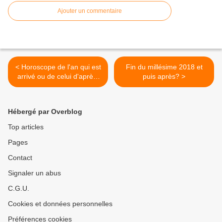
Ajouter un commentaire
< Horoscope de l'an qui est
Fin du millésime 2018 et
arrivé ou de celui d'après.
puis après? >
De toute façon, c'est écrit
dans le ciel.
Hébergé par Overblog
Top articles
Pages
Contact
Signaler un abus
C.G.U.
Cookies et données personnelles
Préférences cookies