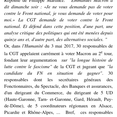
Réponse de Philippe Martinez:
" Emmanuel Macron a
dit dimanche soir : «Je ne vous demande pas de voter
contre le Front national, je vous demande de voter pour
moi.» La CGT demande de voter contre le Front
national. Et défend dans cette position, d'une part, une
analyse critique des politiques qui ont été menées depuis
quinze ans et, d'autre part, des alternatives sociales. "
Or, dans
l'Humanité
du 3 mai 2017, 30 responsables de
e
la CGT appelaient carrément à voter Macron au 2
tour,
fondant leur argumentation
sur "la longue histoire de
lutte contre
le fascisme"
de la CGT et jugeant que
"la
candidate du FN en situation de gagner"
. 30
responsables dont les secrétaires généraux des
Fonctionnaires, du Spectacle, des Banques et assurances,
d'un dirigeant du Commerce, du dirigeant de 5 UD
(Haute-Garonne, Tarn- et-Garonne, Gard, Hérault, Puy-
de-Dôme), de 5 coordinateurs régionaux en Alsace,
Picardie et Rhône-Alpes, ... Bref, ces responsables