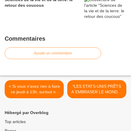
retour des coucous
Commentaires
Ajouter un commentaire
< Si vous n'avez rien à faire
*LES ETATS-UNIS PRÊTS
ce jeudi à 13h, surtout ne
A EMBRASER LE MONDE !
regardez pas le duo
*ET MACRON RISQUE
Macron-Pernaut sur TF1
D'ENTRAÎNER LA FRANCE
DANS LA GUERRE* >
Hébergé par Overblog
Top articles
Pages