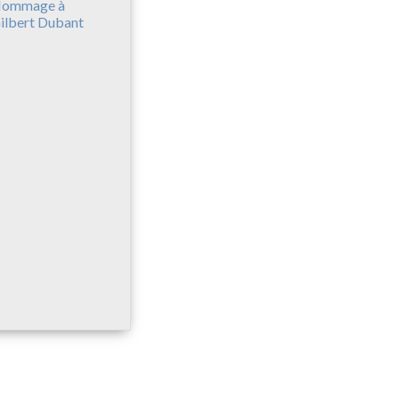
ommage à
ilbert Dubant