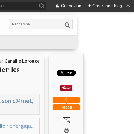
Connexion
+
Créer mon blog
par
Canaille Lerouge
ter les
, son c@rnet,
0
Repost
Il va falloir énergiquement lui (leur) botter les fesses