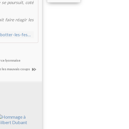
 se poursuit, coté
t faire réagir les
http://amers-cap.com/2018/02/il-va-falloir-energiquement-lui-botter-les-fesses.html
rce lyonnaise
me les mauvais coups