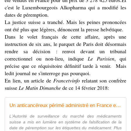
été vendus en France pour un prix de 3 278 425 euros.Et
c'est le Luxembourgeois Alkopharma qui a modifié les
dates de péremption.
La justice suisse a tranché. Mais les peines prononcées
ont été plus que légères, dénoncent la presse helvétique.
Dans le volet français de cette affaire, après une
instruction de six ans, le parquet de Paris doit désormais
rendre sa décision : renvoi devant un tribunal
correctionnel ou non-lieu, indique
Le Parisien
, qui
précise que ce réquisitoire définitif tarde à venir.
Mais
ledit journal ne s'interroge pas pourquoi.
En lien, un article de
Francetvinfo
relatant son confrère
suisse
Le Matin Dimanche
de ce 14 février 2018:
Un anticancéreux périmé administré en France et en Suisse entre 2007 et 2011
L'Autorité de surveillance du marché des médicaments
suisse a mis en lumière en système de falsification de la
date de péremption sur les étiquettes du médicament. Plus