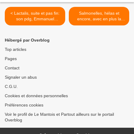
< Lactalis, suite et pas fin:
Salmonelles, hélas et
son pdg, Emmanuel
encore, avec en plus la
Besnier, se blanchit plus
complicité active de l'Etat >
blanc que le lait acheté à
bas prix et revendu
Hébergé par Overblog
transformé pour de très
grands profits
Top articles
Pages
Contact
Signaler un abus
C.G.U.
Cookies et données personnelles
Préférences cookies
Voir le profil de Le Mantois et Partout ailleurs sur le portail
Overblog