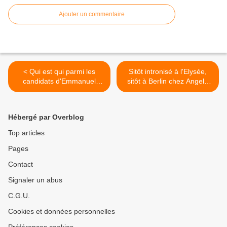
Ajouter un commentaire
< Qui est qui parmi les
Sitôt intronisé à l'Elysée,
candidats d'Emmanuel
sitôt à Berlin chez Angela
Macron à l'élection
Merkel >
législative de juin prochain?
Hébergé par Overblog
Top articles
Pages
Contact
Signaler un abus
C.G.U.
Cookies et données personnelles