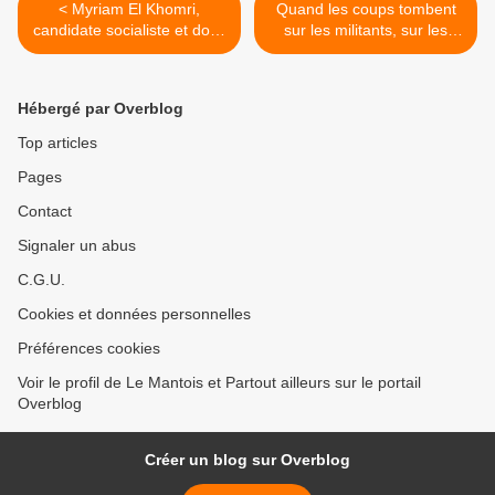
< Myriam El Khomri,
Quand les coups tombent
candidate socialiste et donc
sur les militants, sur les
de Benoît Hamon à Paris
salariés >
pour les législatives de
2017
Hébergé par Overblog
Top articles
Pages
Contact
Signaler un abus
C.G.U.
Cookies et données personnelles
Préférences cookies
Voir le profil de Le Mantois et Partout ailleurs sur le portail
Overblog
Créer un blog sur Overblog