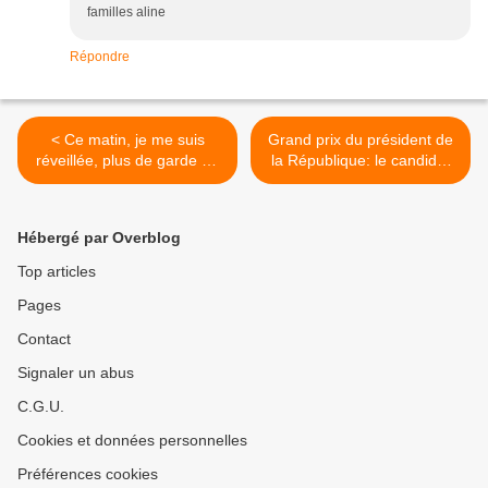
familles aline
Répondre
< Ce matin, je me suis
Grand prix du président de
réveillée, plus de garde du
la République: le candidat
corps à ma porte
vert se rallie à la casaque
rose >
Hébergé par Overblog
Top articles
Pages
Contact
Signaler un abus
C.G.U.
Cookies et données personnelles
Préférences cookies