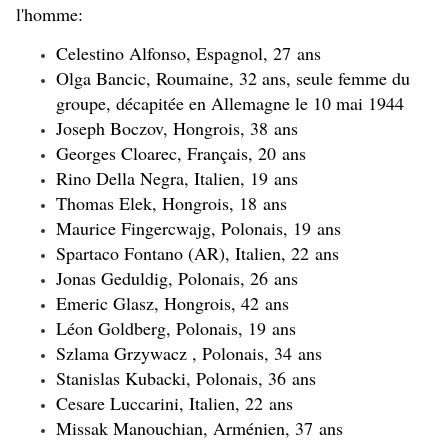
l'homme:
Celestino Alfonso
, Espagnol,
27 ans
Olga Bancic
, Roumaine, 32 ans, seule femme du
groupe, décapitée en Allemagne le 10 mai 1944
Joseph Boczov
, Hongrois,
38 ans
Georges Cloarec
, Français,
20 ans
Rino Della Negra
, Italien,
19 ans
Thomas Elek
, Hongrois,
18 ans
Maurice Fingercwajg
, Polonais,
19 ans
Spartaco Fontano
(AR), Italien,
22 ans
Jonas Geduldig
, Polonais,
26 ans
Emeric Glasz
, Hongrois,
42 ans
Léon Goldberg
, Polonais,
19 ans
Szlama Grzywacz
, Polonais,
34 ans
Stanislas Kubacki
, Polonais,
36 ans
Cesare Luccarini
, Italien,
22 ans
Missak Manouchian
, Arménien,
37 ans