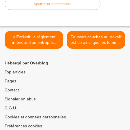
Ajouter un commentaire
< Exclusif: le réglement
Fausses couches au travail:
intérieur d'un entreprise
est-ce ainsi que les femmes
dirigée par un ancêtre de
doivent vivre en France? >
François Fillon
Hébergé par Overblog
Top articles
Pages
Contact
Signaler un abus
C.G.U.
Cookies et données personnelles
Préférences cookies