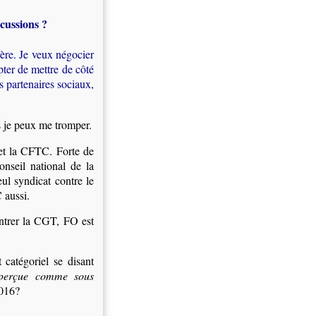
cussions ?
ière. Je veux négocier
pter de mettre de côté
les partenaires sociaux,
s je peux me tromper.
T et la CFTC. Forte de
nseil national de la
ul syndicat contre le
 aussi.
ontrer la CGT, FO est
catégoriel se disant
perçue comme sous
016?