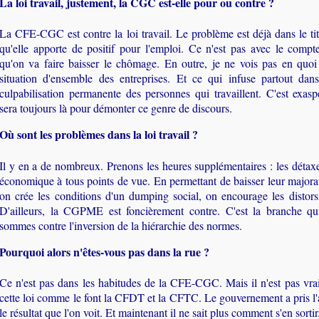
La loi travail, justement, la CGC est-elle pour ou contre ?
La CFE-CGC est contre la loi travail. Le problème est déjà dans le tit
qu'elle apporte de positif pour l'emploi. Ce n'est pas avec le compte
qu'on va faire baisser le chômage. En outre, je ne vois pas en quoi
situation d'ensemble des entreprises. Et ce qui infuse partout dans
culpabilisation permanente des personnes qui travaillent. C'est ex
sera toujours là pour démonter ce genre de discours.
Où sont les problèmes dans la loi travail ?
Il y en a de nombreux. Prenons les heures supplémentaires : les détaxe
économique à tous points de vue. En permettant de baisser leur majorat
on crée les conditions d'un dumping social, on encourage les distor
D'ailleurs, la CGPME est foncièrement contre. C'est la branche qu
sommes contre l'inversion de la hiérarchie des normes.
Pourquoi alors n'êtes-vous pas dans la rue ?
Ce n'est pas dans les habitudes de la CFE-CGC. Mais il n'est pas vr
cette loi comme le font la CFDT et la CFTC. Le gouvernement a pris l'a
le résultat que l'on voit. Et maintenant il ne sait plus comment s'en sortir