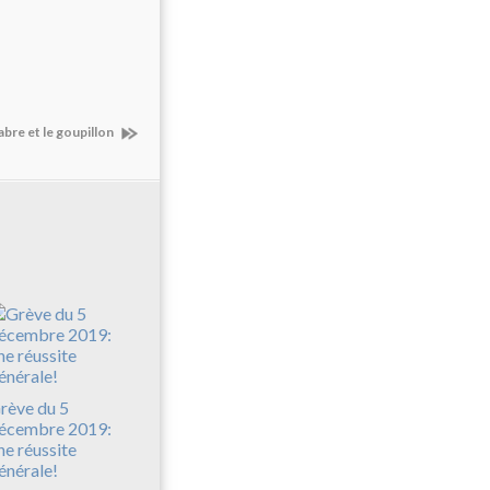
abre et le goupillon
rève du 5
écembre 2019:
ne réussite
énérale!