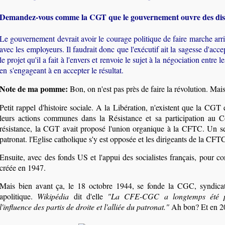
Demandez-vous comme la CGT que le gouvernement ouvre des dis
Le gouvernement devrait avoir le courage politique de faire marche arr
avec les employeurs. Il faudrait donc que l'exécutif ait la sagesse d'acce
le projet qu'il a fait à l'envers et renvoie le sujet à la négociation entre 
en s'engageant à en accepter le résultat.
Note de ma pomme:
Bon, on n'est pas près de faire la révolution. Mai
Petit rappel d'histoire sociale. A la Libération, n'existent que la CG
leurs actions communes dans la Résistance et sa participation au Co
résistance, la CGT avait proposé l'union organique à la CFTC. Un se
patronat. l'Eglise catholique s'y est opposée et les dirigeants de la CFTC
Ensuite, avec des fonds US et l'appui des socialistes français, pour c
créée en 1947.
Mais bien avant ça, le 18 octobre 1944, se fonde la CGC, syndicat 
apolitique.
Wikipédia
dit d'elle
"
La CFE-CGC a longtemps été 
l'influence des partis de droite et l'alliée du patronat."
Ah bon? Et en 2