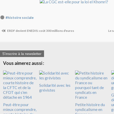
#histoire sociale
ERDF devient ENEDIS: coût 300 millions d'euros
Le s
S'inscrire à la newsletter
Vous aimerez aussi :
Solidarité avec les
grévistes
G
d
Peut-être pour
Petite histoire du
u
mieux comprendre,
syndicalisme en
g