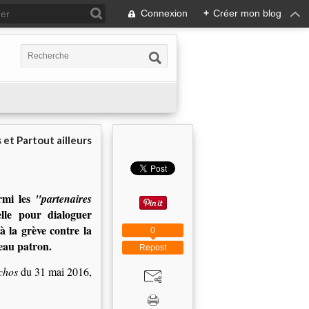
Connexion
+
Créer mon blog
 et Partout ailleurs
armi les
"partenaires
lle pour dialoguer
 à la grève contre la
0
veau patron.
Repost
chos
du 31 mai 2016,