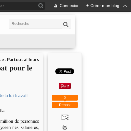
Connexion
+
Créer mon blog
 et Partout ailleurs
bat pour le
0
Repost
L:
 million de personnes
ycéen-nes, salarié-es,