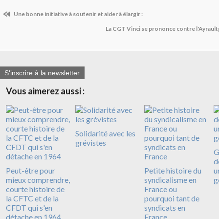
Une bonne initiative à soutenir et aider à élargir :
La CGT Vinci se prononce contre l'Ayraul
S'inscrire à la newsletter
Vous aimerez aussi :
Solidarité avec les
grévistes
G
d
Peut-être pour
Petite histoire du
u
mieux comprendre,
syndicalisme en
g
courte histoire de
France ou
la CFTC et de la
pourquoi tant de
CFDT qui s'en
syndicats en
détache en 1964
France