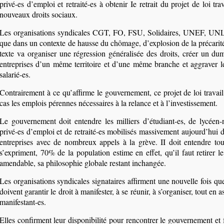
privé-es d’emploi et retraité-es à obtenir Ie retrait du projet de loi tra
nouveaux droits sociaux.
Les organisations syndicales CGT, FO, FSU, Solidaires, UNEF, UNL
que dans un contexte de hausse du chômage, d’explosion de la précarité
texte va organiser une régression généralisée des droits, créer un dum
entreprises d’un même territoire et d’une même branche et aggraver les
salarié-es.
Contrairement à ce qu’affirme le gouvernement, ce projet de loi travai
cas les emplois pérennes nécessaires à la relance et à l’investissement.
Le gouvernement doit entendre les milliers d’étudiant-es, de lycéen-n
privé-es d’emploi et de retraité-es mobilisés massivement aujourd’hui d
entreprises avec de nombreux appels à la grève. II doit entendre tou
s’expriment, 70% de la population estime en effet, qu’il faut retirer le 
amendable, sa philosophie globale restant inchangée.
Les organisations syndicales signataires affirment une nouvelle fois qu
doivent garantir le droit à manifester, à se réunir, à s’organiser, tout en a
manifestant-es.
Elles confirment leur disponibilité pour rencontrer le gouvernement et 