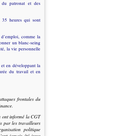
rs du patronat et des
s 35 heures qui sont
n d’emploi, comme la
onner un blanc-seing
té, la vie personnelle
s et en développant la
rée du travail et en
attaques frontales du
inance.
ues ont informé la CGT
 par les travailleurs
anisation politique
'ont jamais été issus