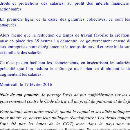
droits et protections des salariés, au profit des intérêts financie
actionnaires.
En première ligne de la casse des garanties collectives, ce sont le
attaquées.
Alors même que la réduction du temps de travail favorise la créatio
mise en place des 35 heures l’a démontré, ce gouvernement entend d
aux entreprises pour déréglementer le temps de travail et avec lui la san
et familiale des salariés.
Ce n’est pas en facilitant les licenciements, en insécurisant les salarié
précarité que l’on réduira le chômage mais bien en diminuant la du
augmentant les salaires.
Montreuil, le 17 février 2016
Note de ma pomme:
Je partage l'avis de ma confédération sur les 
gouvernement contre le Code du travail au profit du patronat et de la f
Pour autant, dans notre société, quand le capital et ses alliés politiq
pour mettre en oeuvre leur politique réactionnaire? Les droits conquis
l'ont été par les luttes de la CGT, avec dans le pays une org
révolutionnaire qui les portait au Parlement. Et ces droits conquis n