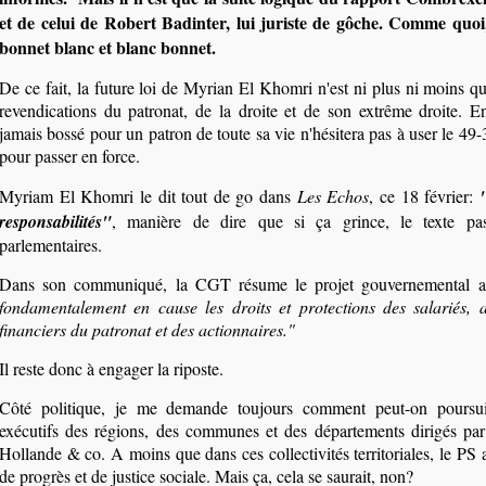
et de celui de Robert Badinter, lui juriste de gôche. Comme quoi
bonnet blanc et blanc bonnet.
De ce fait, la future loi de Myrian El Khomri n'est ni plus ni moins qu
revendications du patronat, de la droite et de son extrême droite. En
jamais bossé pour un patron de toute sa vie n'hésitera pas à user le 49
pour passer en force.
Myriam El Khomri le dit tout de go dans
Les Echos
, ce 18 février:
responsabilités"
, manière de dire que si ça grince, le texte pa
parlementaires.
Dans son communiqué, la CGT résume le projet gouvernemental a
fondamentalement en cause les droits et protections des salariés, a
financiers du patronat et des actionnaires."
Il reste donc à engager la riposte.
Côté politique, je me demande toujours comment peut-on poursui
exécutifs des régions, des communes et des départements dirigés par
Hollande & co. A moins que dans ces collectivités territoriales, le PS 
de progrès et de justice sociale. Mais ça, cela se saurait, non?