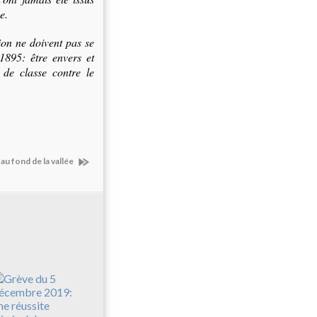
e.
ion ne doivent pas se
 1895: être envers et
 de classe contre le
u fond de la vallée