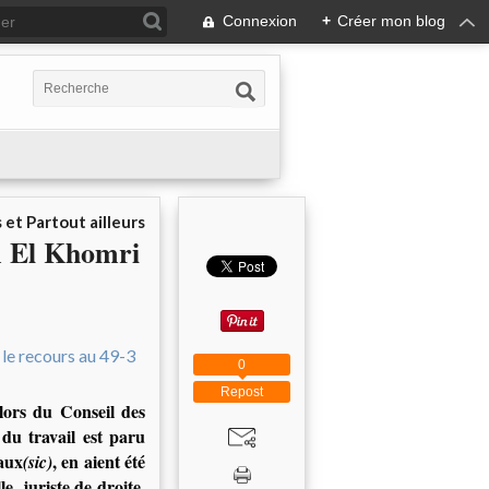
Connexion
+
Créer mon blog
 et Partout ailleurs
m El Khomri
0
Repost
lors du Conseil des
du travail est paru
iaux
, en aient été
(sic)
, juriste de droite,