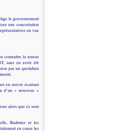
oblige le gouvernement
niser une concertation
représentatives en vue
pu connaitre la teneur
GT, sans en avoir été
usion par un quotidien
mmenté.
met en œuvre écartant
enu d’un « nouveau »
ions alors que ce sont
lle, Badinter et les
ntalement en cause les