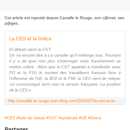
Cet article est reposté depuis
Canaille le Rouge, son c@rnet, ses
p@ges.
.
La CES et la Grèce
Et débats dans la CGT
On va encore dire à La canaille qu'il mélange tout. Pourtant
il y a de quoi non plus s'interroger mais franchement se
mettre colère : Alors que la CGT appelait à manifester avec
FO et la FSU le soutien des travailleurs français face à
l'offensive de l'UE, la BCE et le FMI, la CES vient de relayer
'un communiqué dont voici la version française: La position
de la CES e
http://canaille-le-rouge.over-blog.com/2015/07/la-ces-et-la-grece.html
#CES
#lutte de classe
#CGT
#syndicats
#UE
#Grèce
Partager