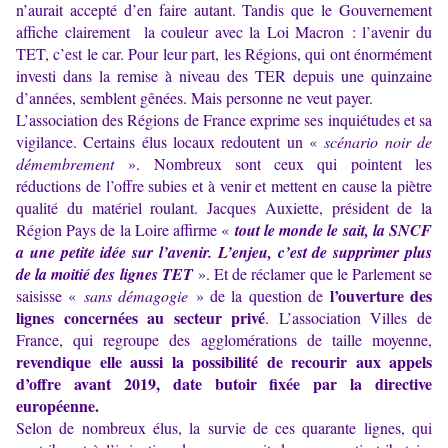
n’aurait accepté d’en faire autant. Tandis que le Gouvernement
affiche clairement la couleur avec la Loi Macron : l’avenir du
TET, c’est le car. Pour leur part, les Régions, qui ont énormément
investi dans la remise à niveau des TER depuis une quinzaine
d’années, semblent gênées. Mais personne ne veut payer.
L’association des Régions de France exprime ses inquiétudes et sa
vigilance. Certains élus locaux redoutent un «
scénario noir de
démembrement
». Nombreux sont ceux qui pointent les
réductions de l’offre subies et à venir et mettent en cause la piètre
qualité du matériel roulant. Jacques Auxiette, président de la
Région Pays de la Loire affirme «
tout le monde le sait, la SNCF
a une petite idée sur l’avenir. L’enjeu, c’est de supprimer plus
de la moitié des lignes TET
». Et de réclamer que le Parlement se
l’ouverture des
saisisse «
sans démagogie
» de la question de
lignes concernées au secteur privé
. L’association Villes de
France, qui regroupe des agglomérations de taille moyenne,
revendique elle aussi la possibilité de recourir aux appels
d’offre avant 2019, date butoir fixée par la directive
européenne.
Selon de nombreux élus, la survie de ces quarante lignes, qui