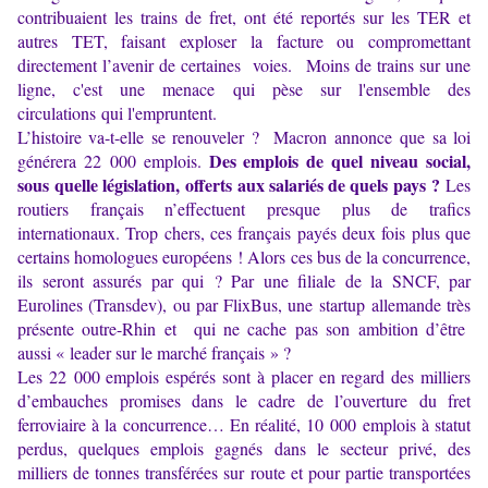
contribuaient les trains de fret, ont été reportés sur les TER et
autres TET, faisant exploser la facture ou compromettant
directement l’avenir de certaines voies. Moins de trains sur une
ligne, c'est une menace qui pèse sur l'ensemble des
circulations qui l'empruntent.
L’histoire va-t-elle se renouveler ? Macron annonce que sa loi
Des emplois de quel niveau social,
générera 22 000 emplois.
sous quelle législation, offerts aux salariés de quels pays ?
Les
routiers français n’effectuent presque plus de trafics
internationaux. Trop chers, ces français payés deux fois plus que
certains homologues européens ! Alors ces bus de la concurrence,
ils seront assurés par qui ? Par une filiale de la SNCF, par
Eurolines (Transdev), ou par FlixBus, une startup allemande très
présente outre-Rhin et qui ne cache pas son ambition d’être
aussi « leader sur le marché français » ?
Les 22 000 emplois espérés sont à placer en regard des milliers
d’embauches promises dans le cadre de l’ouverture du fret
ferroviaire à la concurrence… En réalité, 10 000 emplois à statut
perdus, quelques emplois gagnés dans le secteur privé, des
milliers de tonnes transférées sur route et pour partie transportées