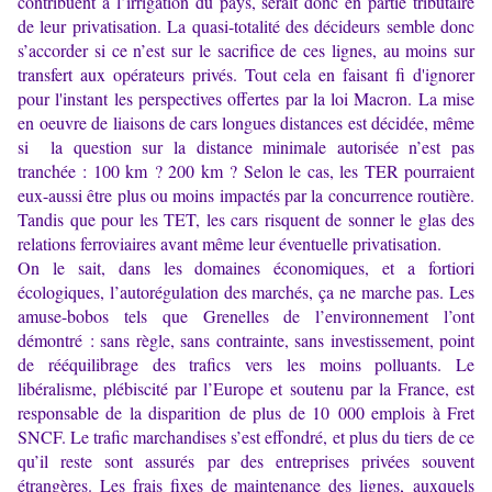
contribuent à l’irrigation du pays, serait donc en partie tributaire
de leur privatisation. La quasi-totalité des décideurs semble donc
s’accorder si ce n’est sur le sacrifice de ces lignes, au moins sur
transfert aux opérateurs privés. Tout cela en faisant fi d'ignorer
pour l'instant les perspectives offertes par la loi Macron. La mise
en oeuvre de liaisons de cars longues distances est décidée, même
si la question sur la distance minimale autorisée n’est pas
tranchée : 100 km ? 200 km ? Selon le cas, les TER pourraient
eux-aussi être plus ou moins impactés par la concurrence routière.
Tandis que pour les TET, les cars risquent de sonner le glas des
relations ferroviaires avant même leur éventuelle privatisation.
On le sait, dans les domaines économiques, et a fortiori
écologiques, l’autorégulation des marchés, ça ne marche pas. Les
amuse-bobos tels que Grenelles de l’environnement l’ont
démontré : sans règle, sans contrainte, sans investissement, point
de rééquilibrage des trafics vers les moins polluants. Le
libéralisme, plébiscité par l’Europe et soutenu par la France, est
responsable de la disparition de plus de 10 000 emplois à Fret
SNCF. Le trafic marchandises s’est effondré, et plus du tiers de ce
qu’il reste sont assurés par des entreprises privées souvent
étrangères. Les frais fixes de maintenance des lignes, auxquels