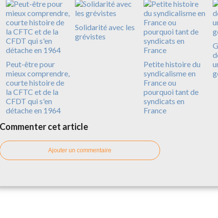
Solidarité avec les
grévistes
G
d
Peut-être pour
Petite histoire du
u
mieux comprendre,
syndicalisme en
g
courte histoire de
France ou
la CFTC et de la
pourquoi tant de
CFDT qui s'en
syndicats en
détache en 1964
France
Commenter cet article
Ajouter un commentaire