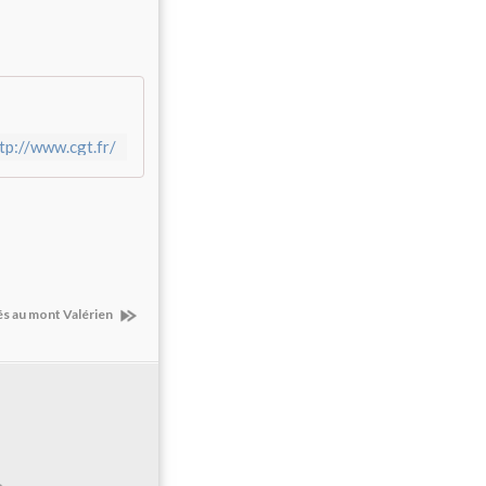
tp://www.cgt.fr/
és au mont Valérien