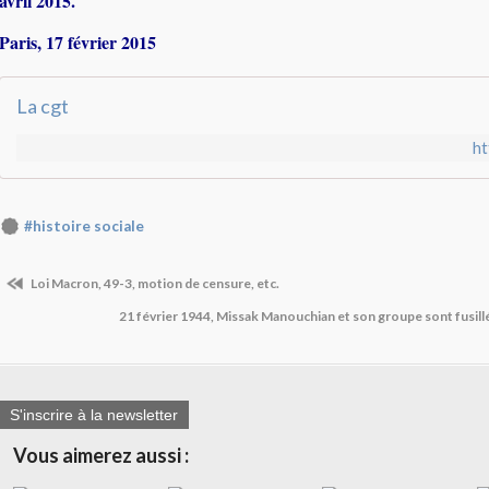
avril 2015.
Paris, 17 février 2015
La cgt
ht
#histoire sociale
Loi Macron, 49-3, motion de censure, etc.
21 février 1944, Missak Manouchian et son groupe sont fusill
S'inscrire à la newsletter
Vous aimerez aussi :