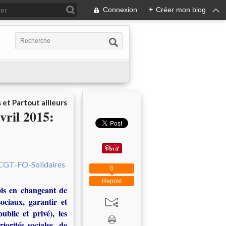
Connexion
+
Créer mon blog
 et Partout ailleurs
vril 2015:
0
Repost
ois en changeant de
ociaux, garantir et
ublic et privé), les
iorités sociales, de