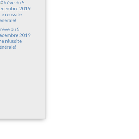
rève du 5
écembre 2019:
ne réussite
énérale!