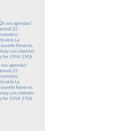
 vos agendas!
amedi 22
ovembre,
ibrairie La
ouvelle Réserve.
imay. Les chemins
e fer 1914-1918