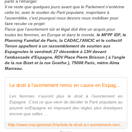
partir à l'étranger
.
Il ne reste que quelques jours avant que le Parlement n’entérine
cette loi, avec le soutien du Parti populaire, majoritaire à
l'assemblée, c'est pourquoi nous devons nous mobiliser pour
faire reculer ce projet.
Parce que l'avortement sûr et légal doit être un acquis pour
toutes les femmes, en Europe et dans le monde,
le MFPF IDF, le
Planning Familial de Paris, la CADAC,l'ANCIC et le collectif
Tenon appellent à un rassemblement de soutien aux
Espagnoles le vendredi 27 décembre à 13H devant
l'ambassade d'Espagne, RDV Place Pierre Brisson ( à l'angle
de la rue Bizet et la rue Goethe ), 75008 Paris, métro Alma
Marceau
.
Le droit à l'avortement remis en cause en Espagne. Manifestation demain
Les femmes n'auront plus le droit à l'avortement en
Espagne. C'est ce que vient de décider le Parti populaire au
pouvoir enEspagne en imposant des règles plus drastiques
encore que celles ...
http://www.marcjammet.fr/article-le-droit-a-l-avortement-remis-en-cause-en-espagne-manifestation-demain-121785710.html