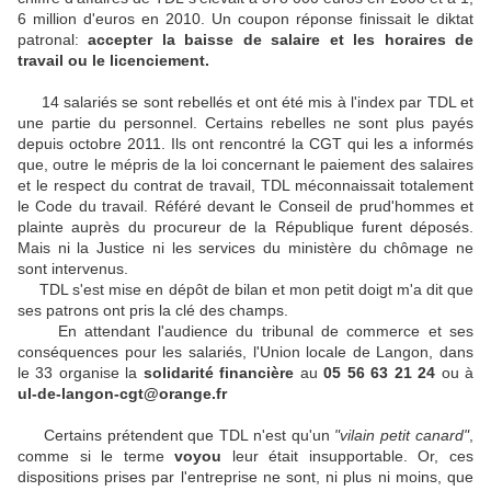
6 million d'euros en 2010. Un coupon réponse finissait le diktat
patronal:
accepter la baisse de salaire et les horaires de
travail ou le licenciement.
14 salariés se sont rebellés et ont été mis à l'index par TDL et
une partie du personnel. Certains rebelles ne sont plus payés
depuis octobre 2011. Ils ont rencontré la CGT qui les a informés
que, outre le mépris de la loi concernant le paiement des salaires
et le respect du contrat de travail, TDL méconnaissait totalement
le Code du travail. Référé devant le Conseil de prud'hommes et
plainte auprès du procureur de la République furent déposés.
Mais ni la Justice ni les services du ministère du chômage ne
sont intervenus.
TDL s'est mise en dépôt de bilan et mon petit doigt m'a dit que
ses patrons ont pris la clé des champs.
En attendant l'audience du tribunal de commerce et ses
conséquences pour les salariés, l'Union locale de Langon, dans
le 33 organise la
solidarité financière
au
05 56 63 21 24
ou à
ul-de-langon-cgt@orange.fr
Certains prétendent que TDL n'est qu'un
"vilain petit canard"
,
comme si le terme
voyou
leur était insupportable. Or, ces
dispositions prises par l'entreprise ne sont, ni plus ni moins, que