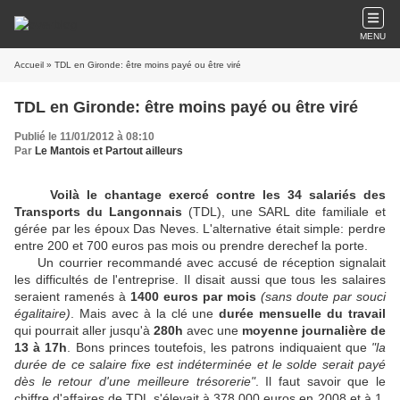
MENU
Accueil
» TDL en Gironde: être moins payé ou être viré
TDL en Gironde: être moins payé ou être viré
Publié le 11/01/2012 à 08:10
Par
Le Mantois et Partout ailleurs
Voilà le chantage exercé contre les 34 salariés des
Transports du Langonnais
(TDL), une SARL dite familiale et
gérée par les époux Das Neves. L'alternative était simple: perdre
entre 200 et 700 euros pas mois ou prendre derechef la porte.
Un courrier recommandé avec accusé de réception signalait
les difficultés de l'entreprise. Il disait aussi que tous les salaires
seraient ramenés à
1400 euros par mois
(sans doute par souci
égalitaire)
. Mais avec à la clé une
durée mensuelle du travail
qui pourrait aller jusqu'à
280h
avec une
moyenne journalière de
13 à 17h
. Bons princes toutefois, les patrons indiquaient que
"la
durée de ce salaire fixe est indéterminée et le solde serait payé
dès le retour d'une meilleure trésorerie"
. Il faut savoir que le
chiffre d'affaires de TDL s'élevait à 378 000 euros en 2008 et à 1,