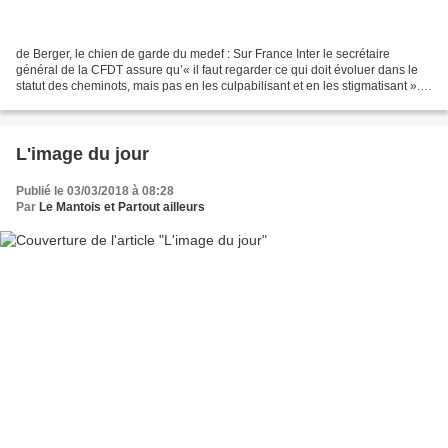
de Berger, le chien de garde du medef : Sur France Inter le secrétaire
général de la CFDT assure qu’« il faut regarder ce qui doit évoluer dans le
statut des cheminots, mais pas en les culpabilisant et en les stigmatisant ».
En savoir plus sur http:/...
L'image du jour
Publié le 03/03/2018 à 08:28
Par
Le Mantois et Partout ailleurs