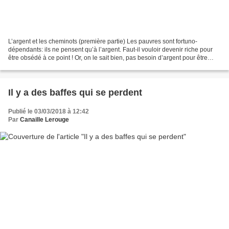
L’argent et les cheminots (première partie) Les pauvres sont fortuno-
dépendants: ils ne pensent qu’à l’argent. Faut-il vouloir devenir riche pour
être obsédé à ce point ! Or, on le sait bien, pas besoin d’argent pour être
heureux. L’australopithèque vivait...
Il y a des baffes qui se perdent
Publié le 03/03/2018 à 12:42
Par
Canaille Lerouge