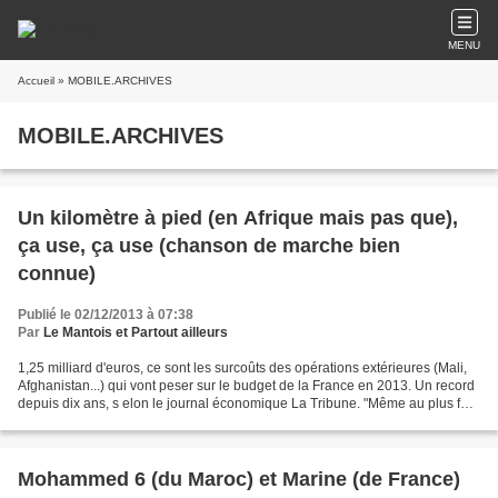
MENU
Accueil
» MOBILE.ARCHIVES
MOBILE.ARCHIVES
Un kilomètre à pied (en Afrique mais pas que),
ça use, ça use (chanson de marche bien
connue)
Publié le 02/12/2013 à 07:38
Par
Le Mantois et Partout ailleurs
1,25 milliard d'euros, ce sont les surcoûts des opérations extérieures (Mali,
Afghanistan...) qui vont peser sur le budget de la France en 2013. Un record
depuis dix ans, s elon le journal économique La Tribune. "Même au plus fort
des opérations en Afghanistan...
Mohammed 6 (du Maroc) et Marine (de France)