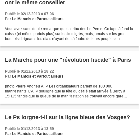
ont le même conseiller
Publié le 02/12/2013 à 07:06
Par
Le Mantois et Partout ailleurs
Vous avez sans doute remarqué que la tribu des Le Pen et Co tape à fond la
caisse (et même parfois plus) sur les immigrés, mais jamais sur les gros
bonnets dirigeants les états n'ayant rien à foutre de leurs peuples en
désespérance. Le royaume du Maroc...
La Marche pour une "révolution fiscale" à Paris
Publié le 01/12/2013 à 18:22
Par
Le Mantois et Partout ailleurs
photo Pierre Andrieu AFP Les organisateurs parlent de 100 000
manifestants. L'AFP souligne que la tête du défilé était arrivée à Bercy à
15H15 tandis que la queue de la manifestation se trouvait encore gare
d'Austerlitz, à près d'un kilomètre de là. Sur...
Le Ps lorgne-t-il sur la ligne bleue des Vosges?
Publié le 01/12/2013 à 13:59
Par
Le Mantois et Partout ailleurs