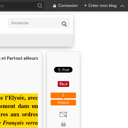
Connexion
+
Créer mon blog
 et Partout ailleurs
0
e l'Elysée, avec
Repost
acement dans un
ires aux ordres
 Français verra