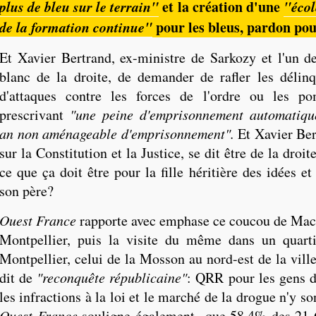
plus de bleu sur le terrain"
et la création d'une
"écol
de la formation continue"
pour les bleus, pardon pour
Et Xavier Bertrand, ex-ministre de Sarkozy et l'un de
blanc de la droite, de demander de rafler les délin
d'attaques contre les forces de l'ordre ou les po
prescrivant
"une peine d'emprisonnement automatiq
an non aménageable d'emprisonnement".
Et Xavier Ber
sur la Constitution et la Justice, se dit être de la droit
ce que ça doit être pour la fille héritière des idées et
son père?
Ouest France
rapporte avec emphase ce coucou de Mac
Montpellier, puis la visite du même dans un quarti
Montpellier, celui de la Mosson au nord-est de la ville
dit de
"reconquête républicaine"
: QRR pour les gens d
les infractions à la loi et le marché de la drogue n'y so
Ouest France
souligne également que 58,4% des 21 6