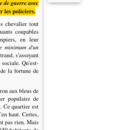
e de guerre avec
 les policiers.
s chevalier tout
quants coupables
mpiers, en leur
ue minimum d'un
trand, s'asseyant
e sociale. Qu'est-
 de la fortune de
ron aux bleus de
er populaire de
. Ce quartier est
'en haut. Certes,
nt pas rien. Mais
50 habitants de