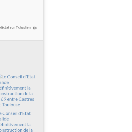
 dictateur Tchadien
e Conseil d'Etat
alide
éfinitivement la
onstruction de la