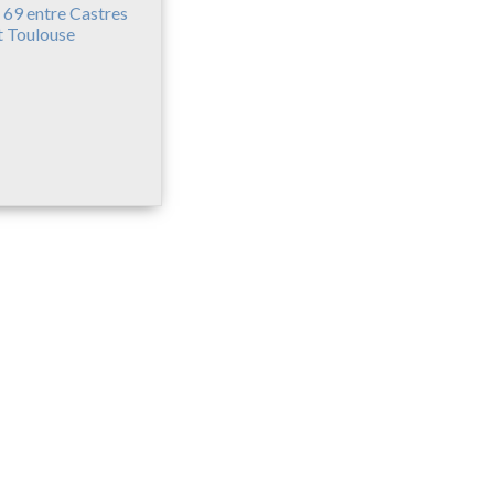
 69 entre Castres
t Toulouse