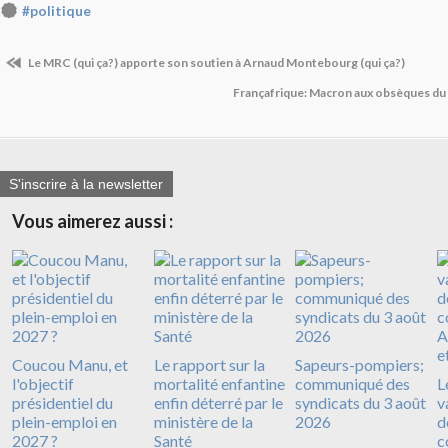
#politique
Le MRC (qui ça?) apporte son soutien à Arnaud Montebourg (qui ça?)
Françafrique: Macron aux obsèques du
S'inscrire à la newsletter
Vous aimerez aussi :
Coucou Manu, et
Le rapport sur la
Sapeurs-pompiers;
l'objectif
mortalité enfantine
communiqué des
L
présidentiel du
enfin déterré par le
syndicats du 3 août
v
plein-emploi en
ministère de la
2026
d
2027 ?
Santé
c