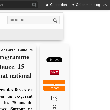
Connexion
+
Créer mon blog
 et Partout ailleurs
 programme
tance. 15
at national
0
Repost
es des forces de
par un ex-gérant
re les 75 ans du
nce. Surtout, ne