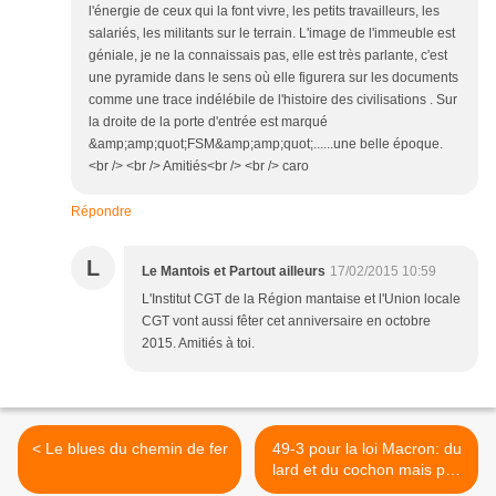
l'énergie de ceux qui la font vivre, les petits travailleurs, les
salariés, les militants sur le terrain. L'image de l'immeuble est
géniale, je ne la connaissais pas, elle est très parlante, c'est
une pyramide dans le sens où elle figurera sur les documents
comme une trace indélébile de l'histoire des civilisations . Sur
la droite de la porte d'entrée est marqué
&amp;amp;quot;FSM&amp;amp;quot;......une belle époque.
<br /> <br /> Amitiés<br /> <br /> caro
Répondre
L
Le Mantois et Partout ailleurs
17/02/2015 10:59
L'Institut CGT de la Région mantaise et l'Union locale
CGT vont aussi fêter cet anniversaire en octobre
2015. Amitiés à toi.
< Le blues du chemin de fer
49-3 pour la loi Macron: du
lard et du cochon mais pas
pour les travailleurs >