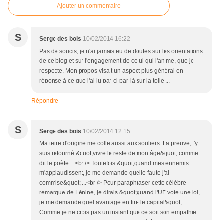
Ajouter un commentaire
S
Serge des bois
10/02/2014 16:22
Pas de soucis, je n'ai jamais eu de doutes sur les orientations
de ce blog et sur l'engagement de celui qui l'anime, que je
respecte. Mon propos visait un aspect plus général en
réponse à ce que j'ai lu par-ci par-là sur la toile ...
Répondre
S
Serge des bois
10/02/2014 12:15
Ma terre d'origine me colle aussi aux souliers. La preuve, j'y
suis retourné &quot;vivre le reste de mon âge&quot; comme
dit le poète ...<br /> Toutefois &quot;quand mes ennemis
m'applaudissent, je me demande quelle faute j'ai
commise&quot; ...<br /> Pour paraphraser cette célèbre
remarque de Lénine, je dirais &quot;quand l'UE vote une loi,
je me demande quel avantage en tire le capital&quot;.
Comme je ne crois pas un instant que ce soit son empathie