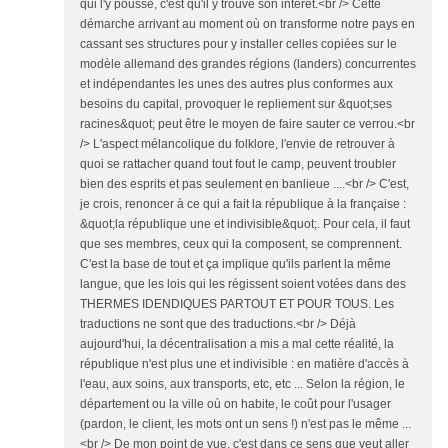
qui l'y pousse, c'est qu'il y trouve son intérêt.<br /> Cette
démarche arrivant au moment où on transforme notre pays en
cassant ses structures pour y installer celles copiées sur le
modèle allemand des grandes régions (landers) concurrentes
et indépendantes les unes des autres plus conformes aux
besoins du capital, provoquer le repliement sur &quot;ses
racines&quot; peut être le moyen de faire sauter ce verrou.<br
/> L'aspect mélancolique du folklore, l'envie de retrouver à
quoi se rattacher quand tout fout le camp, peuvent troubler
bien des esprits et pas seulement en banlieue ....<br /> C'est,
je crois, renoncer à ce qui a fait la république à la française :
&quot;la république une et indivisible&quot;. Pour cela, il faut
que ses membres, ceux qui la composent, se comprennent.
C'est la base de tout et ça implique qu'ils parlent la même
langue, que les lois qui les régissent soient votées dans des
THERMES IDENDIQUES PARTOUT ET POUR TOUS. Les
traductions ne sont que des traductions.<br /> Déjà
aujourd'hui, la décentralisation a mis a mal cette réalité, la
république n'est plus une et indivisible : en matière d'accès à
l'eau, aux soins, aux transports, etc, etc ... Selon la région, le
département ou la ville où on habite, le coût pour l'usager
(pardon, le client, les mots ont un sens !) n'est pas le même ...
<br /> De mon point de vue, c'est dans ce sens que veut aller