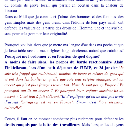
du comité de grève local, qui parlait en occitan dans la chaleur de
l'instant.
Dans ce Midi que je connais et j'aime, des hommes et des femmes, des
gens simples mais des gens biens, dans l'idiome de leur pays natal, ont
défendu les valeurs de la patrie des droits de l'Homme, une et indivisible,
sans pour cela gommer leur originalité.
Pourquoi vouloir alors que je mette ma langue d'oc dans ma poche et que
je fasse table rase de mes origines languedociennes autant que catalanes?
Pourquoi me l'ordonner et en fonction de quel dogme?
A moins de faire siens, les propos du barde réactionnaire Alain
Finkielkraut, lors d'un petit déjeuner de l'UMP, ce 24 janvier
"Je
:
suis très frappé que maintenant, nombre de beurs et mêmes de gens qui
vivent dans les banlieues, quelle que soie leur origine ethnique, ont un
accent qui n’est plus français tout à fait. Mais ils sont nés en France ! Et
pourquoi ont-ils un accent ? Et pourquoi leurs enfants auraient-ils un
accent ? C’est tout à fait sidérant."
Et d’expliquer qu’on ne doit pas avoir
d’accent
"puisqu’on est né en France".
Sinon, c'est
"une sécession
culturelle".
Certes, il faut en ce moment combattre plus rudement pour défendre les
droits conquis par la lutte des travailleurs
. Mais lorsque les citoyens