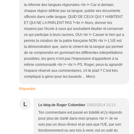
la réforme des langues régionales.<br /> Car si demain,
chaque région définie par sa langue, publie ses documents
officiels dans cette langue, QUID DE CEUX QUI Y HABITENT
ET QUI NE LA PARLENT PAS ?<br /> Alors, donner les
moyens par l'école à ceux qui souhaitent étudier et conserver
ce qui participe à leurs racines, OUI.<br /> Casser le lien qui a
permis la création de la patrie française NON.<br /> L'UE est
la démonstration que, sans le ciment de la langue qui permet
de se comprendre en gommant les différentes interprétations
possibles, les gens n'ont pas l'impression d'appartenir à la
même communauté.<br /> <br /> PS. Roger, peux-tu agrandir
l'espace réservé aux commentaires, s'il te plait ? C'est très
compliqué à gérer pour les bavards ... Merci.
Répondre
L
Le blog de Roger Colombier
10/02/2014 15:13
Ton commentaire est passé en totalité et j'y réponds
pour plus de clarté dans mon propos.<br /> Je ne
suis pas un doux rêveur et je sais que l'UE, par son
fonctionnement ou ses lois à venir, est un outil du