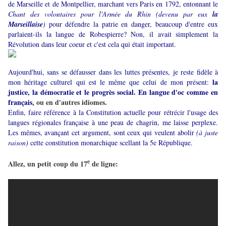
de Marseille et de Montpellier, marchant vers Paris en 1792, entonnant le
Chant des volontaires pour l'Armée du Rhin
(devenu par eux
la
Marseillaise
)
pour défendre la patrie en danger, beaucoup d'entre eux
parlaient-ils la langue de Robespierre? Non, il avait simplement la
Révolution dans leur coeur et c'est cela qui était important.
Aujourd'hui, sans se défausser dans les luttes présentes, je reste fidèle à
la
mon héritage culturel qui est le même que celui de mon présent:
justice, la démocratie et le progrès social. En langue d'oc comme en
français
ou en d'autres idiomes.
,
Enfin, faire référence à la Constitution actuelle pour rétrécir l'usage des
langues régionales française à une peau de chagrin, me laisse perplexe.
Les mêmes, avançant cet argument, sont ceux qui
veulent abolir
(à juste
raison)
cette constitution monarchique scellant la 5e République.
e
Allez, un petit coup du 17
de ligne: