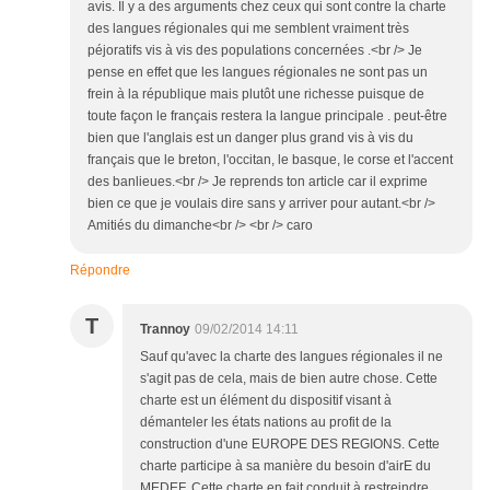
avis. Il y a des arguments chez ceux qui sont contre la charte
des langues régionales qui me semblent vraiment très
péjoratifs vis à vis des populations concernées .<br /> Je
pense en effet que les langues régionales ne sont pas un
frein à la république mais plutôt une richesse puisque de
toute façon le français restera la langue principale . peut-être
bien que l'anglais est un danger plus grand vis à vis du
français que le breton, l'occitan, le basque, le corse et l'accent
des banlieues.<br /> Je reprends ton article car il exprime
bien ce que je voulais dire sans y arriver pour autant.<br />
Amitiés du dimanche<br /> <br /> caro
Répondre
T
Trannoy
09/02/2014 14:11
Sauf qu'avec la charte des langues régionales il ne
s'agit pas de cela, mais de bien autre chose. Cette
charte est un élément du dispositif visant à
démanteler les états nations au profit de la
construction d'une EUROPE DES REGIONS. Cette
charte participe à sa manière du besoin d'airE du
MEDEF. Cette charte en fait conduit à restreindre