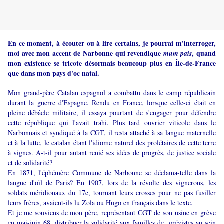
En ce moment, à écouter ou à lire certains, je pourrai m'interroger,
moi avec mon accent de Narbonne qui revendique
, quand
mum pais
mon existence se tricote désormais beaucoup plus en Île-de-France
que dans mon pays d'oc natal.
Mon grand-père Catalan espagnol a combattu dans le camp républicain
durant la guerre d'Espagne. Rendu en France, lorsque celle-ci était en
pleine débâcle militaire, il essaya pourtant de s'engager pour défendre
cette république qui l'avait trahi. Plus tard ouvrier viticole dans le
Narbonnais et syndiqué à la CGT, il resta attaché à sa langue maternelle
et à la lutte, le catalan étant l'idiome naturel des prolétaires de cette terre
à vignes. A-t-il pour autant renié ses idées de progrès, de justice sociale
et de solidarité?
En 1871, l'éphémère Commune de Narbonne se déclama-telle dans la
langue d'oïl de Paris? En 1907, lors de la révolte des vignerons, les
soldats méridionaux du 17e, tournant leurs crosses pour ne pas fusiller
leurs frères, avaient-ils lu Zola ou Hugo en français dans le texte.
Et je me souviens de mon père, représentant CGT de son usine en grève
en mai-juin 68, distribuer la solidarité aux familles de grévistes au sein