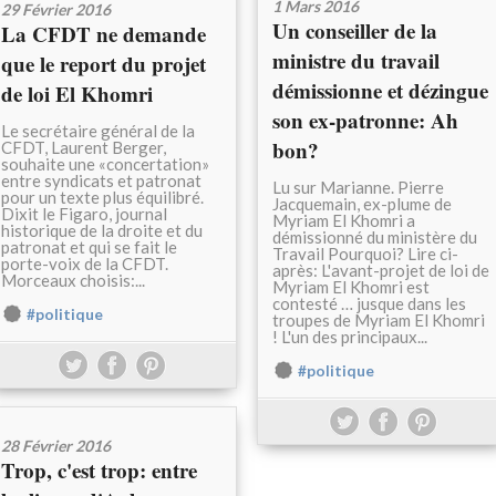
1 Mars 2016
29 Février 2016
Un conseiller de la
La CFDT ne demande
ministre du travail
que le report du projet
démissionne et dézingue
de loi El Khomri
son ex-patronne: Ah
Le secrétaire général de la
bon?
CFDT, Laurent Berger,
souhaite une «concertation»
entre syndicats et patronat
Lu sur Marianne. Pierre
pour un texte plus équilibré.
Jacquemain, ex-plume de
Dixit le Figaro, journal
Myriam El Khomri a
historique de la droite et du
démissionné du ministère du
patronat et qui se fait le
Travail Pourquoi? Lire ci-
porte-voix de la CFDT.
après: L'avant-projet de loi de
Morceaux choisis:...
Myriam El Khomri est
contesté … jusque dans les
#politique
troupes de Myriam El Khomri
! L'un des principaux...
#politique
28 Février 2016
Trop, c'est trop: entre