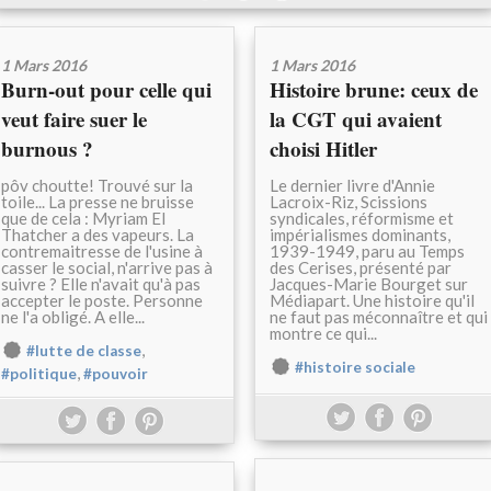
1 Mars 2016
1 Mars 2016
Burn-out pour celle qui
Histoire brune: ceux de
veut faire suer le
la CGT qui avaient
burnous ?
choisi Hitler
pôv choutte! Trouvé sur la
Le dernier livre d'Annie
toile... La presse ne bruisse
Lacroix-Riz, Scissions
que de cela : Myriam El
syndicales, réformisme et
Thatcher a des vapeurs. La
impérialismes dominants,
contremaitresse de l'usine à
1939-1949, paru au Temps
casser le social, n'arrive pas à
des Cerises, présenté par
suivre ? Elle n'avait qu'à pas
Jacques-Marie Bourget sur
accepter le poste. Personne
Médiapart. Une histoire qu'il
ne l'a obligé. A elle...
ne faut pas méconnaître et qui
montre ce qui...
,
#lutte de classe
#histoire sociale
,
#politique
#pouvoir