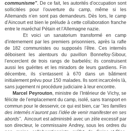
communisme"
. De ce fait, les autorités d'occupation sont
sollicitées pour l'ouverture du camp, même si les
Allemands n'en sont pas demandeurs. Dès lors, le camp
d'Aincourt est bien le prélude à cette collaboration franche
entre le maréchal Pétain et l'Allemagne nazie.
Et voici un sanatorium transformé en camp
d'internement par les premiers prisonniers, après la rafle
de 182 communistes ou supposés l'être. Ces internés
déboisent les alentours du pavillon Bonnefoy-Sibour,
l'encerclent de trois rangs de barbelés; ils construisent
aussi les guérites et les miradors de leurs gardiens. Fin
décembre, ils s'entassent à 670 dans un bâtiment
initialement prévu pour 150 malades. Ils sont incarcérés là,
sans jugement ni procédure judiciaire à leur encontre.
Marcel Peyrouton
, ministre de l'Intérieur de Vichy, se
félicite de l'emplacement du camp, isolé, sans transport en
commun pour le desservir, ce qui est bien, car "
les familles
des internés n'auront pas l'idée de venir manifester en ses
abords"
. Aincourt est administré avec un zèle excessif par
son directeur, le commissaire Andrey, sous les ordres du