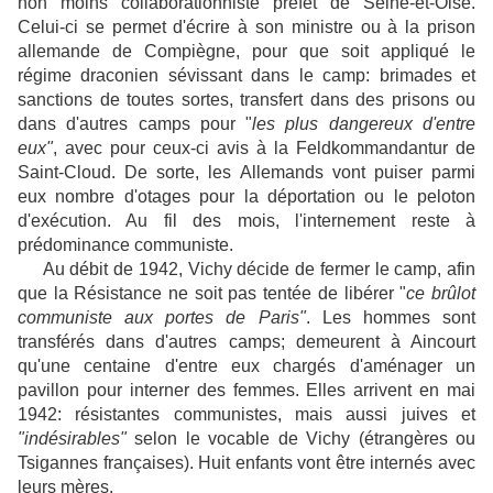
non moins collaborationniste préfet de Seine-et-Oise.
Celui-ci se permet d'écrire à son ministre ou à la prison
allemande de Compiègne, pour que soit appliqué le
régime draconien sévissant dans le camp: brimades et
sanctions de toutes sortes, transfert dans des prisons ou
dans d'autres camps pour "
les plus dangereux d'entre
eux"
, avec pour ceux-ci avis à la Feldkommandantur de
Saint-Cloud. De sorte, les Allemands vont puiser parmi
eux nombre d'otages pour la déportation ou le peloton
d'exécution. Au fil des mois, l'internement reste à
prédominance communiste.
Au débit de 1942, Vichy décide de fermer le camp, afin
que la Résistance ne soit pas tentée de libérer "
ce brûlot
communiste aux portes de Paris"
. Les hommes sont
transférés dans d'autres camps; demeurent à Aincourt
qu'une centaine d'entre eux chargés d'aménager un
pavillon pour interner des femmes. Elles arrivent en mai
1942: résistantes communistes, mais aussi juives et
"indésirables"
selon le vocable de Vichy (étrangères ou
Tsigannes françaises). Huit enfants vont être internés avec
leurs mères.